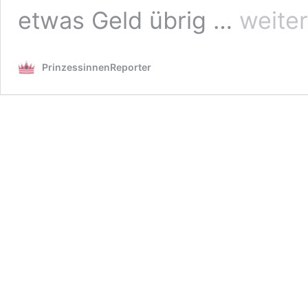
Der
etwas Geld übrig …
weite
royale
Modetipp:
Badekleidung
PrinzessinnenReporter