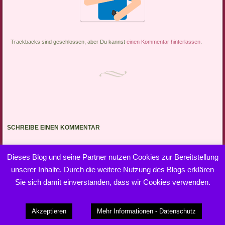
Trackbacks sind geschlossen, aber Du kannst
einen Kommentar hinterlassen
.
SCHREIBE EINEN KOMMENTAR
Du musst
angemeldet
sein, um einen Kommentar abzugeben.
Dieses Blog und seine Partner nutzen Cookies zur Bereitstellung
unserer Inhalte. Durch die weitere Nutzung des Blogs erklären
Sie sich damit einverstanden, dass wir Cookies verwenden.
Dieses Blog läuft mit WordPress
|
Theme: Bouquet von
Akzeptieren
Mehr Informationen - Datenschutz
WordPress.com
.