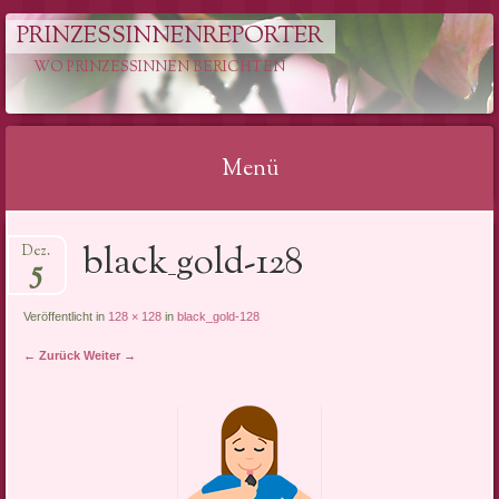
PRINZESSINNENREPORTER
WO PRINZESSINNEN BERICHTEN
Menü
Springe
black_gold-128
Dez.
zum
5
Inhalt
Veröffentlicht in
128 × 128
in
black_gold-128
← Zurück
Weiter →