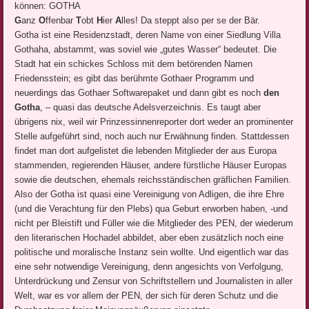
können: GOTHA
G
anz
O
ffenbar
T
obt
H
ier
A
lles! Da steppt also per se der Bär.
Gotha ist eine Residenzstadt, deren Name von einer Siedlung Villa
Gothaha, abstammt, was soviel wie „gutes Wasser“ bedeutet. Die
Stadt hat ein schickes Schloss mit dem betörenden Namen
Friedensstein; es gibt das berühmte Gothaer Programm und
neuerdings das Gothaer Softwarepaket und dann gibt es noch
den
Gotha
, – quasi das deutsche Adelsverzeichnis. Es taugt aber
übrigens nix, weil wir Prinzessinnenreporter dort weder an prominenter
Stelle aufgeführt sind, noch auch nur Erwähnung finden. Stattdessen
findet man dort aufgelistet die lebenden Mitglieder der aus Europa
stammenden, regierenden Häuser, andere fürstliche Häuser Europas
sowie die deutschen, ehemals reichsständischen gräflichen Familien.
Also der Gotha ist quasi eine Vereinigung von Adligen, die ihre Ehre
(und die Verachtung für den Plebs) qua Geburt erworben haben, -und
nicht per Bleistift und Füller wie die Mitglieder des PEN, der wiederum
den literarischen Hochadel abbildet, aber eben zusätzlich noch eine
politische und moralische Instanz sein wollte. Und eigentlich war das
eine sehr notwendige Vereinigung, denn angesichts von Verfolgung,
Unterdrückung und Zensur von Schriftstellern und Journalisten in aller
Welt, war es vor allem der PEN, der sich für deren Schutz und die