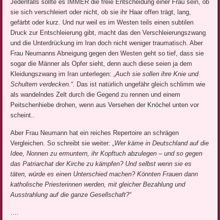
Jedenfalls sollte es IMMER die freie Entscheidung einer Frau sein, ob
sie sich verschleiert oder nicht, ob sie ihr Haar offen trägt, lang,
gefärbt oder kurz. Und nur weil es im Westen teils einen subtilen
Druck zur Entschleierung gibt, macht das den Verschleierungszwang
und die Unterdrückung im Iran doch nicht weniger traumatisch. Aber
Frau Neumanns Abneigung gegen den Westen geht so tief, dass sie
sogar die Männer als Opfer sieht, denn auch diese seien ja dem
Kleidungszwang im Iran unterlegen: „
Auch sie sollen ihre Knie und
Schultern verdecken.“
. Das ist natürlich ungefähr gleich schlimm wie
als wandelndes Zelt durch die Gegend zu rennen und einem
Peitschenhiebe drohen, wenn aus Versehen der Knöchel unten vor
scheint..
Aber Frau Neumann hat ein reiches Repertoire an schrägen
Vergleichen. So schreibt sie weiter:
„Wer käme in Deutschland auf die
Idee, Nonnen zu ermuntern, ihr Kopftuch abzulegen – und so gegen
das Patriarchat der Kirche zu kämpfen? Und selbst wenn sie es
täten, würde es einen Unterschied machen? Könnten Frauen dann
katholische Priesterinnen werden, mit gleicher Bezahlung und
Ausstrahlung auf die ganze Gesellschaft?“
….