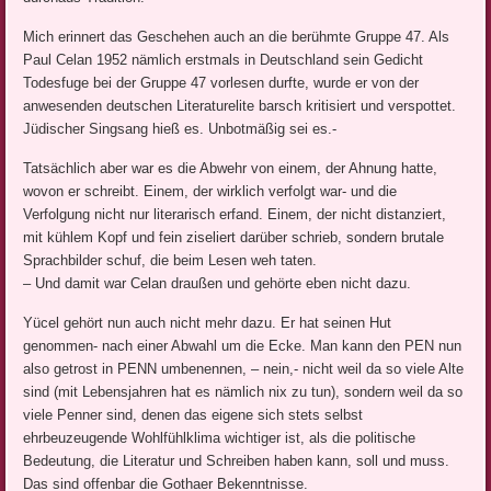
Mich erinnert das Geschehen auch an die berühmte Gruppe 47. Als
Paul Celan 1952 nämlich erstmals in Deutschland sein Gedicht
Todesfuge bei der Gruppe 47 vorlesen durfte, wurde er von der
anwesenden deutschen Literaturelite barsch kritisiert und verspottet.
Jüdischer Singsang hieß es. Unbotmäßig sei es.-
Tatsächlich aber war es die Abwehr von einem, der Ahnung hatte,
wovon er schreibt. Einem, der wirklich verfolgt war- und die
Verfolgung nicht nur literarisch erfand. Einem, der nicht distanziert,
mit kühlem Kopf und fein ziseliert darüber schrieb, sondern brutale
Sprachbilder schuf, die beim Lesen weh taten.
– Und damit war Celan draußen und gehörte eben nicht dazu.
Yücel gehört nun auch nicht mehr dazu. Er hat seinen Hut
genommen- nach einer Abwahl um die Ecke. Man kann den PEN nun
also getrost in PENN umbenennen, – nein,- nicht weil da so viele Alte
sind (mit Lebensjahren hat es nämlich nix zu tun), sondern weil da so
viele Penner sind, denen das eigene sich stets selbst
ehrbeuzeugende Wohlfühlklima wichtiger ist, als die politische
Bedeutung, die Literatur und Schreiben haben kann, soll und muss.
Das sind offenbar die Gothaer Bekenntnisse.