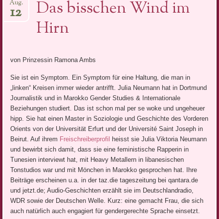
Das bisschen Wind im
Aug.
12
Hirn
von Prinzessin Ramona Ambs
Sie ist ein Symptom. Ein Symptom für eine Haltung, die man in
„linken“ Kreisen immer wieder antrifft. Julia Neumann hat in Dortmund
Journalistik und in Marokko Gender Studies & Internationale
Beziehungen studiert. Das ist schon mal per se woke und ungeheuer
hipp. Sie hat einen Master in Soziologie und Geschichte des Vorderen
Orients von der Universität Erfurt und der Université Saint Joseph in
Beirut. Auf ihrem
Freischreiberprofil
heisst sie Julia Viktoria Neumann
und bewirbt sich damit, dass sie eine feministische Rapperin in
Tunesien interviewt hat, mit Heavy Metallern in libanesischen
Tonstudios war und mit Mönchen in Marokko gesprochen hat. Ihre
Beiträge erscheinen u.a. in der taz.die tageszeitung bei qantara.de
und jetzt.de; Audio-Geschichten erzählt sie im Deutschlandradio,
WDR sowie der Deutschen Welle. Kurz: eine gemacht Frau, die sich
auch natürlich auch engagiert für gendergerechte Sprache einsetzt.