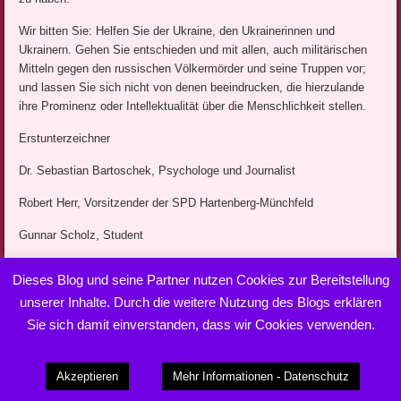
Wir bitten Sie: Helfen Sie der Ukraine, den Ukrainerinnen und
Ukrainern. Gehen Sie entschieden und mit allen, auch militärischen
Mitteln gegen den russischen Völkermörder und seine Truppen vor;
und lassen Sie sich nicht von denen beeindrucken, die hierzulande
ihre Prominenz oder Intellektualität über die Menschlichkeit stellen.
Erstunterzeichner
Dr. Sebastian Bartoschek, Psychologe und Journalist
Robert Herr, Vorsitzender der SPD Hartenberg-Münchfeld
Gunnar Scholz, Student
Annette Hartmann
Dieses Blog und seine Partner nutzen Cookies zur Bereitstellung
Andreas Kemna, Bundeswehrveteran
unserer Inhalte. Durch die weitere Nutzung des Blogs erklären
Sie sich damit einverstanden, dass wir Cookies verwenden.
Richard Schüll
Stefanie Mandolla
Akzeptieren
Mehr Informationen - Datenschutz
Thomas Mandolla