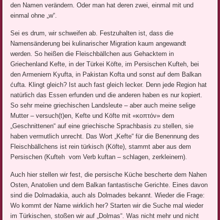
den Namen verändern. Oder man hat deren zwei, einmal mit und
einmal ohne „w“.
Sei es drum, wir schweifen ab. Festzuhalten ist, dass die
Namensänderung bei kulinarischer Migration kaum angewandt
werden. So heißen die Fleischbällchen aus Gehacktem in
Griechenland Kefte, in der Türkei Köfte, im Persischen Kufteh, bei
den Armeniern Kyufta, in Pakistan Kofta und sonst auf dem Balkan
ćufta. Klingt gleich? Ist auch fast gleich lecker. Denn jede Region hat
natürlich das Essen erfunden und die anderen haben es nur kopiert.
So sehr meine griechischen Landsleute – aber auch meine selige
Mutter – versuch(t)en, Kefte und Köfte mit «κοπτόν» dem
„Geschnittenen“ auf eine griechische Sprachbasis zu stellen, sie
haben vermutlich unrecht. Das Wort „Kefte“ für die Benennung des
Fleischbällchens ist rein türkisch (Köfte), stammt aber aus dem
Persischen (Kufteh vom Verb kuftan – schlagen, zerkleinern).
Auch hier stellen wir fest, die persische Küche bescherte dem Nahen
Osten, Anatolien und dem Balkan fantastische Gerichte. Eines davon
sind die Dolmadakia, auch als Dolmades bekannt. Wieder die Frage:
Wo kommt der Name wirklich her? Starten wir die Suche mal wieder
im Türkischen, stoßen wir auf „Dolmas“. Was nicht mehr und nicht