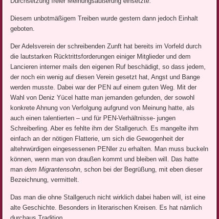
Durchsetzung freier Meinungsäußerung einsetzte.
Diesem unbotmäßigem Treiben wurde gestern dann jedoch Einhalt
geboten.
Der Adelsverein der schreibenden Zunft hat bereits im Vorfeld durch
die lautstarken Rücktrittsforderungen einiger Mitglieder und dem
Lancieren interner mails den eigenen Ruf beschädigt, so dass jedem,
der noch ein wenig auf diesen Verein gesetzt hat, Angst und Bange
werden musste. Dabei war der PEN auf einem guten Weg. Mit der
Wahl von Deniz Yücel hatte man jemanden gefunden, der sowohl
konkrete Ahnung von Verfolgung aufgrund von Meinung hatte, als
auch einen talentierten – und für PEN-Verhältnisse- jungen
Schreiberling. Aber es fehlte ihm der Stallgeruch. Es mangelte ihm
einfach an der nötigen Flatterie, um sich die Gewogenheit der
altehrwürdigen eingesessenen PENler zu erhalten. Man muss buckeln
können, wenn man von draußen kommt und bleiben will. Das hatte
man
dem Migrantensohn
, schon bei der Begrüßung, mit eben dieser
Bezeichnung, vermittelt.
Das man die ohne Stallgeruch nicht wirklich dabei haben will, ist eine
alte Geschichte. Besonders in literarischen Kreisen. Es hat nämlich
durchaus Tradition.