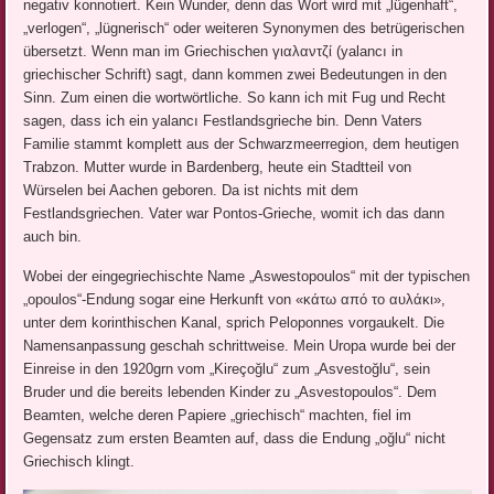
negativ konnotiert. Kein Wunder, denn das Wort wird mit „lügenhaft“,
„verlogen“, „lügnerisch“ oder weiteren Synonymen des betrügerischen
übersetzt. Wenn man im Griechischen γιαλαντζί (yalancı in
griechischer Schrift) sagt, dann kommen zwei Bedeutungen in den
Sinn. Zum einen die wortwörtliche. So kann ich mit Fug und Recht
sagen, dass ich ein yalancı Festlandsgrieche bin. Denn Vaters
Familie stammt komplett aus der Schwarzmeerregion, dem heutigen
Trabzon. Mutter wurde in Bardenberg, heute ein Stadtteil von
Würselen bei Aachen geboren. Da ist nichts mit dem
Festlandsgriechen. Vater war Pontos-Grieche, womit ich das dann
auch bin.
Wobei der eingegriechischte Name „Aswestopoulos“ mit der typischen
„opoulos“-Endung sogar eine Herkunft von «κάτω από το αυλάκι»,
unter dem korinthischen Kanal, sprich Peloponnes vorgaukelt. Die
Namensanpassung geschah schrittweise. Mein Uropa wurde bei der
Einreise in den 1920grn vom „Kireçoğlu“ zum „Asvestoğlu“, sein
Bruder und die bereits lebenden Kinder zu „Asvestopoulos“. Dem
Beamten, welche deren Papiere „griechisch“ machten, fiel im
Gegensatz zum ersten Beamten auf, dass die Endung „oğlu“ nicht
Griechisch klingt.