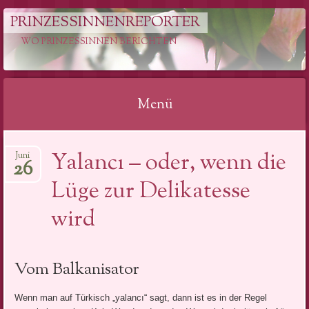
PRINZESSINNENREPORTER
WO PRINZESSINNEN BERICHTEN
Menü
Springe
Yalancı – oder, wenn die
Juni
zum
26
Inhalt
Lüge zur Delikatesse
wird
Vom Balkanisator
Wenn man auf Türkisch „yalancı“ sagt, dann ist es in der Regel