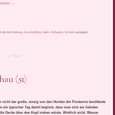
erlesen
→
d als
Abschiebung
,
Ausschaffung
,
Italien
,
Refugees
,
Schweiz
getagged.
hau (51)
ar nicht der große, einzig von den Horden der Finsternis bevölkerte
m ein typischer Tag damit beginnt, dass man sich am liebsten
 die Decke über den Kopf ziehen würde. Wirklich nicht. Warum