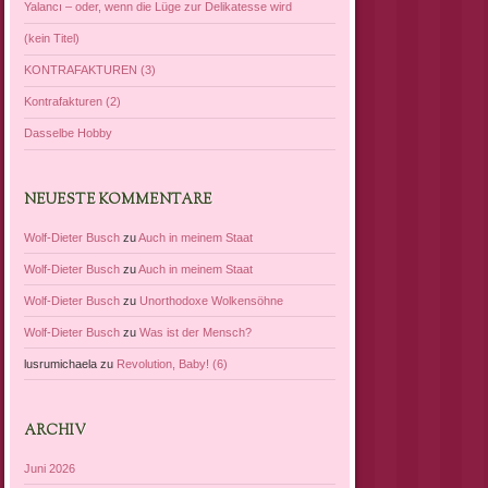
Yalancı – oder, wenn die Lüge zur Delikatesse wird
(kein Titel)
KONTRAFAKTUREN (3)
Kontrafakturen (2)
Dasselbe Hobby
NEUESTE KOMMENTARE
Wolf-Dieter Busch
zu
Auch in meinem Staat
Wolf-Dieter Busch
zu
Auch in meinem Staat
Wolf-Dieter Busch
zu
Unorthodoxe Wolkensöhne
Wolf-Dieter Busch
zu
Was ist der Mensch?
lusrumichaela
zu
Revolution, Baby! (6)
ARCHIV
Juni 2026