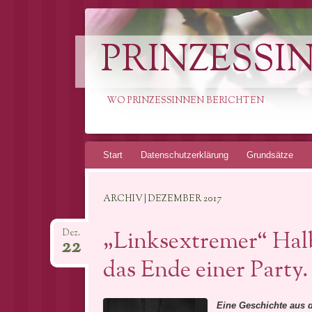
PRINZESSI
WO PRINZESSINNEN BERICHTEN
Springe
Start
Datenschutzerklärung
Grundsätze
zum
Inhalt
ARCHIV | DEZEMBER 2017
„Linksextremer“ Hal
Dez.
22
das Ende einer Party.
Eine Geschichte aus d