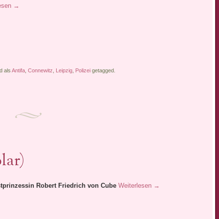
lesen
→
d als
Antifa
,
Connewitz
,
Leipzig
,
Polizei
getagged.
lar)
tprinzessin Robert Friedrich von Cube
Weiterlesen
→