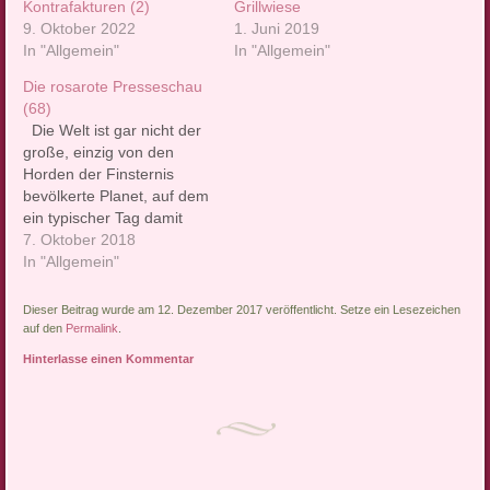
Kontrafakturen (2)
Grillwiese
9. Oktober 2022
1. Juni 2019
In "Allgemein"
In "Allgemein"
Die rosarote Presseschau
(68)
Die Welt ist gar nicht der
große, einzig von den
Horden der Finsternis
bevölkerte Planet, auf dem
ein typischer Tag damit
beginnt, dass man sich am
7. Oktober 2018
liebsten gleich wieder die
In "Allgemein"
Decke über den Kopf
ziehen würde. Wirklich
Dieser Beitrag wurde am 12. Dezember 2017 veröffentlicht. Setze ein Lesezeichen
nicht. Warum nicht,
auf den
Permalink
.
erklären wir in unserer
Hinterlasse einen Kommentar
Rubrik mit Nachrichten, die
die…