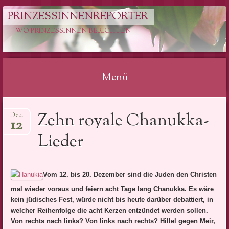
PRINZESSINNENREPORTER
WO PRINZESSINNEN BERICHTEN
Menü
Springe
Zehn royale Chanukka-
Dez.
zum
12
Inhalt
Lieder
Vom 12. bis 20. Dezember sind die Juden den Christen
mal wieder voraus und feiern acht Tage lang Chanukka. Es wäre
kein jüdisches Fest, würde nicht bis heute darüber debattiert, in
welcher Reihenfolge die acht Kerzen entzündet werden sollen.
Von rechts nach links? Von links nach rechts? Hillel gegen Meir,