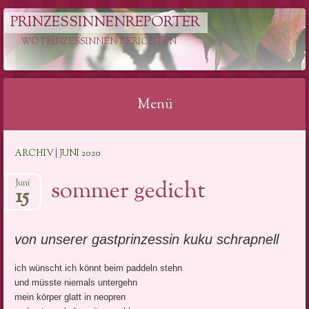
PRINZESSINNENREPORTER
WO PRINZESSINNEN BERICHTEN
Menü
Springe
ARCHIV | JUNI 2020
zum
Inhalt
sommer gedicht
Juni
15
von unserer gastprinzessin kuku schrapnell
ich wünscht ich könnt beim paddeln stehn
und müsste niemals untergehn
mein körper glatt in neopren