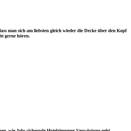
 dass man sich am liebsten gleich wieder die Decke über den Kopf
ht gerne hören.
eben, wie Jobs sichernde Hotelzimnmer-Verwüstung geht.