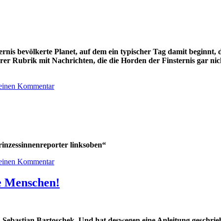
ternis bevölkerte Planet, auf dem ein typischer Tag damit beginnt,
rer Rubrik mit Nachrichten, die die Horden der Finsternis gar nic
 einen Kommentar
inzessinnenreporter linksoben“
 einen Kommentar
ie Menschen!
n Sebastian Bartoschek. Und hat deswegen eine Anleitung geschri