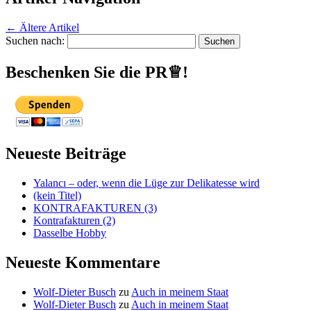
←
Ältere Artikel
Suchen nach:
Beschenken Sie die PR♕!
Neueste Beiträge
Yalancı – oder, wenn die Lüge zur Delikatesse wird
(kein Titel)
KONTRAFAKTUREN (3)
Kontrafakturen (2)
Dasselbe Hobby
Neueste Kommentare
Wolf-Dieter Busch
zu
Auch in meinem Staat
Wolf-Dieter Busch
zu
Auch in meinem Staat