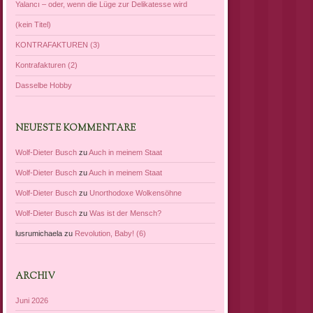
Yalancı – oder, wenn die Lüge zur Delikatesse wird
(kein Titel)
KONTRAFAKTUREN (3)
Kontrafakturen (2)
Dasselbe Hobby
NEUESTE KOMMENTARE
Wolf-Dieter Busch
zu
Auch in meinem Staat
Wolf-Dieter Busch
zu
Auch in meinem Staat
Wolf-Dieter Busch
zu
Unorthodoxe Wolkensöhne
Wolf-Dieter Busch
zu
Was ist der Mensch?
lusrumichaela
zu
Revolution, Baby! (6)
ARCHIV
Juni 2026