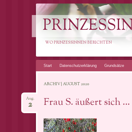
PRINZESSI
WO PRINZESSINNEN BERICHTEN
Springe
Start
Datenschutzerklärung
Grundsätze
zum
Inhalt
ARCHIV | AUGUST 2020
Frau S. äußert sich 
Aug.
2