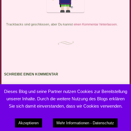
Trackbacks sind geschlossen, aber Du kannst
einen Kommentar hinterlassen
.
SCHREIBE EINEN KOMMENTAR
Du musst
angemeldet
sein, um einen Kommentar abzugeben.
Dieses Blog und seine Partner nutzen Cookies zur Bereitstellung
unserer Inhalte. Durch die weitere Nutzung des Blogs erklären
Sie sich damit einverstanden, dass wir Cookies verwenden.
Dieses Blog läuft mit WordPress
|
Theme: Bouquet von
Akzeptieren
Mehr Informationen - Datenschutz
WordPress.com
.