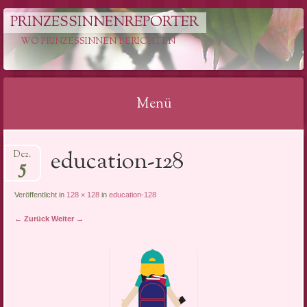
PRINZESSINNENREPORTER
WO PRINZESSINNEN BERICHTEN
Menü
Springe
education-128
Dez.
zum
5
Inhalt
Veröffentlicht in
128 × 128
in
education-128
← Zurück
Weiter →