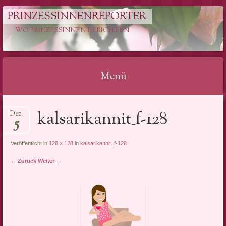
PRINZESSINNENREPORTER
WO PRINZESSINNEN BERICHTEN
Menü
Springe
kalsarikannit_f-128
Dez.
zum
5
Inhalt
Veröffentlicht in
128 × 128
in
kalsarikannit_f-128
← Zurück
Weiter →