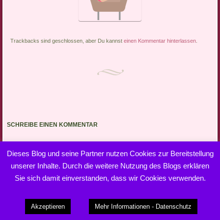
Trackbacks sind geschlossen, aber Du kannst
einen Kommentar hinterlassen
.
SCHREIBE EINEN KOMMENTAR
Du musst
angemeldet
sein, um einen Kommentar abzugeben.
Dieses Blog und seine Partner nutzen Cookies zur Bereitstellung
unserer Inhalte. Durch die weitere Nutzung des Blogs erklären
Sie sich damit einverstanden, dass wir Cookies verwenden.
Dieses Blog läuft mit WordPress
|
Theme: Bouquet von
Akzeptieren
Mehr Informationen - Datenschutz
WordPress.com
.