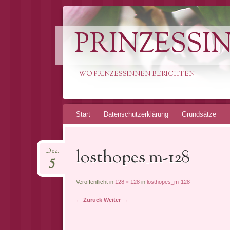
PRINZESSI
WO PRINZESSINNEN BERICHTEN
Springe
Start
Datenschutzerklärung
Grundsätze
zum
Inhalt
losthopes_m-128
Dez.
5
Veröffentlicht in
128 × 128
in
losthopes_m-128
← Zurück
Weiter →