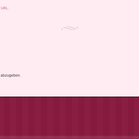
k URL
.
 abzugeben.