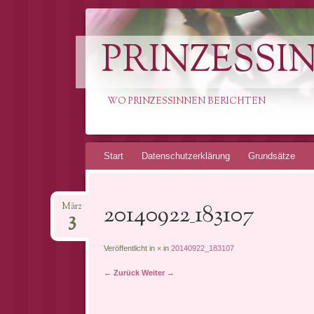
PRINZESSI
WO PRINZESSINNEN BERICHTEN
Springe
Start
Datenschutzerklärung
Grundsätze
zum
Inhalt
20140922_183107
März
3
Veröffentlicht in
×
in
20140922_183107
← Zurück
Weiter →