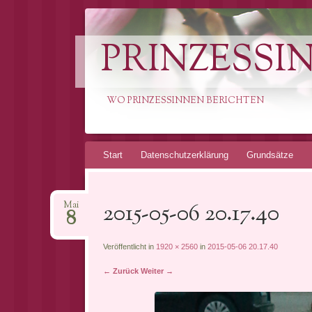
PRINZESSI
WO PRINZESSINNEN BERICHTEN
Springe
Start
Datenschutzerklärung
Grundsätze
zum
Inhalt
2015-05-06 20.17.40
Mai
8
Veröffentlicht in
1920 × 2560
in
2015-05-06 20.17.40
← Zurück
Weiter →