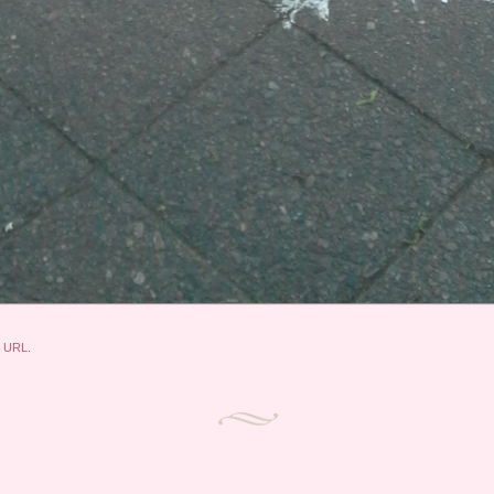
k URL
.