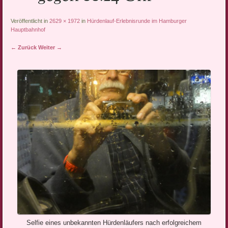
Veröffentlicht in
2629 × 1972
in
Hürdenlauf-Erlebnisrunde im Hamburger
Hauptbahnhof
← Zurück
Weiter →
Selfie eines unbekannten Hürdenläufers nach erfolgreichem