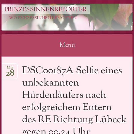
PRINZESSINNENREPORTER
WO PRINZESSINNEN BERICHTEN
Menü
Springe
DSC00187A Selfie eines
Mai
zum
28
Inhalt
unbekannten
Hürdenläufers nach
erfolgreichem Entern
des RE Richtung Lübeck
gegen 00.24 Uhr