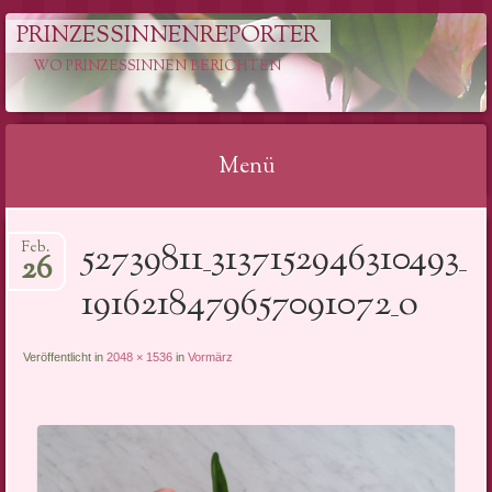
PRINZESSINNENREPORTER
WO PRINZESSINNEN BERICHTEN
Menü
Springe
52739811_3137152946310493_
Feb.
zum
26
Inhalt
1916218479657091072_o
Veröffentlicht in
2048 × 1536
in
Vormärz