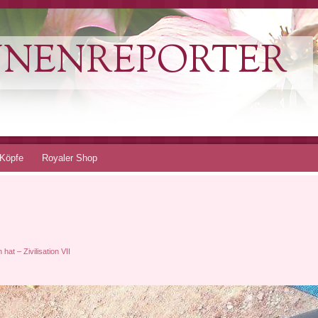
NNENREPORTER
Köpfe
Royaler Shop
hat – Zivilisation VII