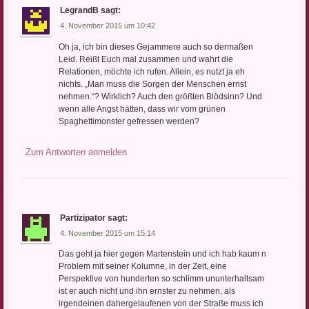
LegrandB
sagt:
4. November 2015 um 10:42
Oh ja, ich bin dieses Gejammere auch so dermaßen
Leid. Reißt Euch mal zusammen und wahrt die
Relationen, möchte ich rufen. Allein, es nutzt ja eh
nichts. „Man muss die Sorgen der Menschen ernst
nehmen.“? Wirklich? Auch den größten Blödsinn? Und
wenn alle Angst hätten, dass wir vom grünen
Spaghettimonster gefressen werden?
Zum Antworten anmelden
Partizipator
sagt:
4. November 2015 um 15:14
Das geht ja hier gegen Martenstein und ich hab kaum n
Problem mit seiner Kolumne, in der Zeit, eine
Perspektive von hunderten so schlimm ununterhaltsam
ist er auch nicht und ihn ernster zu nehmen, als
irgendeinen dahergelaufenen von der Straße muss ich