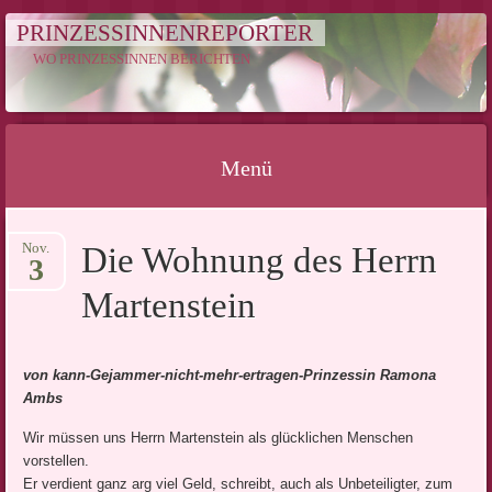
PRINZESSINNENREPORTER
WO PRINZESSINNEN BERICHTEN
Menü
Springe
Nov.
Die Wohnung des Herrn
zum
3
Inhalt
Martenstein
von kann-Gejammer-nicht-mehr-ertragen-Prinzessin Ramona
Ambs
Wir müssen uns Herrn Martenstein als glücklichen Menschen
vorstellen.
Er verdient ganz arg viel Geld, schreibt, auch als Unbeteiligter, zum