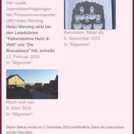
Der royale
Journalistenfragebogen
der Prinzessinnenreporter
(39) Heiko Werning
Heiko Werning wirkt bei
Revolution, Baby! (6)
den Lesebühnen
5. September 2021
"Reformbühne Heim &
In "Allgemein"
Welt" und "Die
Brauseboys" mit, schreibt
für Titanic, taz und Jungle
12. Februar 2016
World und ist Redakteur
In "Allgemein"
von Fachmagazinen über
Reptilien und Amphibien.
Der Journalist – das
unbekannte Wesen. Wir
wissen zumindest:
Journalisten sind
Reich und naiv
vielbeschäftigte Leute.
9. März 2015
Dennoch baten wir
In "Allgemein"
ausgewählte Exemplare,
sich einen…
Dieser Beitrag wurde am 3. November 2015 veröffentlicht. Setze ein Lesezeichen
auf den
Permalink
.