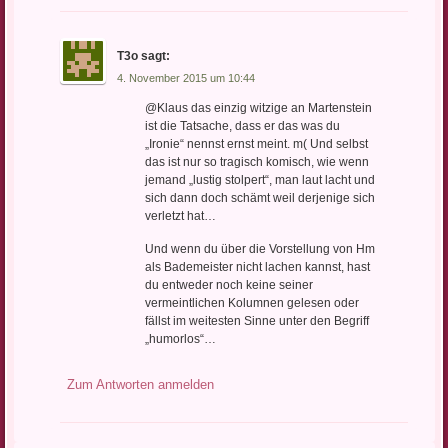
T3o
sagt:
4. November 2015 um 10:44
@Klaus das einzig witzige an Martenstein
ist die Tatsache, dass er das was du
„Ironie“ nennst ernst meint. m( Und selbst
das ist nur so tragisch komisch, wie wenn
jemand „lustig stolpert“, man laut lacht und
sich dann doch schämt weil derjenige sich
verletzt hat…
Und wenn du über die Vorstellung von Hm
als Bademeister nicht lachen kannst, hast
du entweder noch keine seiner
vermeintlichen Kolumnen gelesen oder
fällst im weitesten Sinne unter den Begriff
„humorlos“…
Zum Antworten anmelden