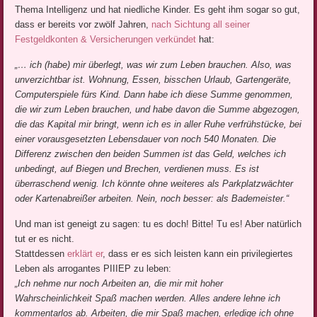
Thema Intelligenz und hat niedliche Kinder. Es geht ihm sogar so gut,
dass er bereits vor zwölf Jahren,
nach Sichtung all seiner
Festgeldkonten & Versicherungen verkündet
hat:
„… ich (habe) mir überlegt, was wir zum Leben brauchen. Also, was
unverzichtbar ist. Wohnung, Essen, bisschen Urlaub, Gartengeräte,
Computerspiele fürs Kind. Dann habe ich diese Summe genommen,
die wir zum Leben brauchen, und habe davon die Summe abgezogen,
die das Kapital mir bringt, wenn ich es in aller Ruhe verfrühstücke, bei
einer vorausgesetzten Lebensdauer von noch 540 Monaten. Die
Differenz zwischen den beiden Summen ist das Geld, welches ich
unbedingt, auf Biegen und Brechen, verdienen muss. Es ist
überraschend wenig. Ich könnte ohne weiteres als Parkplatzwächter
oder Kartenabreißer arbeiten. Nein, noch besser: als Bademeister.“
Und man ist geneigt zu sagen: tu es doch! Bitte! Tu es! Aber natürlich
tut er es nicht.
Stattdessen
erklärt er
, dass er es sich leisten kann ein privilegiertes
Leben als arrogantes PIIIEP zu leben:
„Ich nehme nur noch Arbeiten an, die mir mit hoher
Wahrscheinlichkeit Spaß machen werden. Alles andere lehne ich
kommentarlos ab. Arbeiten, die mir Spaß machen, erledige ich ohne