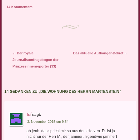
14 Kommentare
Artikel-Navigation
←
Der royale
Das aktuelle Aufhänger-Dekret
→
Journalistenfragebogen der
Prinzessinnenreporter (33)
14 GEDANKEN ZU „
DIE WOHNUNG DES HERRN MARTENSTEIN
“
Isí
sagt:
3. November 2015 um 9:54
oh jeah, das spricht mir so aus dem Herzen. Es ist ja
nicht nur der Herr M., der jammert. Irgendwie jammert