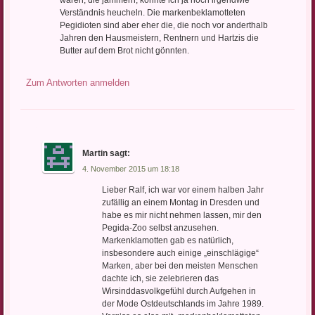
wären, die jammern, könnte ich ja noch irgendwie
Verständnis heucheln. Die markenbeklamotteten
Pegidioten sind aber eher die, die noch vor anderthalb
Jahren den Hausmeistern, Rentnern und Hartzis die
Butter auf dem Brot nicht gönnten.
Zum Antworten anmelden
Martin
sagt:
4. November 2015 um 18:18
Lieber Ralf, ich war vor einem halben Jahr
zufällig an einem Montag in Dresden und
habe es mir nicht nehmen lassen, mir den
Pegida-Zoo selbst anzusehen.
Markenklamotten gab es natürlich,
insbesondere auch einige „einschlägige“
Marken, aber bei den meisten Menschen
dachte ich, sie zelebrieren das
Wirsinddasvolkgefühl durch Aufgehen in
der Mode Ostdeutschlands im Jahre 1989.