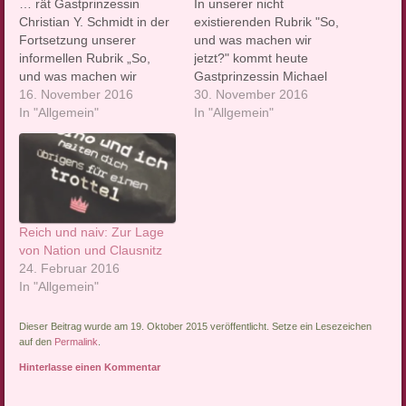
… rät Gastprinzessin
In unserer nicht
Christian Y. Schmidt in der
existierenden Rubrik "So,
Fortsetzung unserer
und was machen wir
informellen Rubrik „So,
jetzt?" kommt heute
und was machen wir
Gastprinzessin Michael
jetzt?“ Natürlich kann es
16. November 2016
Wuliger zu Wort. Meine
30. November 2016
nicht darum gehen,
In "Allgemein"
ungarische Ex pflegte
In "Allgemein"
gegenüber Nazis linke
sämtliche
Positionen zu räumen. Das
gesellschaftlichen und
hat man auch in den
politischen Entwicklungen
Siebzigern nicht gemacht.
mit den Worten zu
Noch nahezu jeder
erklären: “Weil sind die
dümmste maoistische
Leute blöd.” Sie hatte
Reich und naiv: Zur Lage
Verein hatte damals eine
recht. Die Leute sind blöd.
von Nation und Clausnitz
zentrale Parole,…
Sie wählen Trump und AfD.
24. Februar 2016
Sie…
In "Allgemein"
Dieser Beitrag wurde am 19. Oktober 2015 veröffentlicht. Setze ein Lesezeichen
auf den
Permalink
.
Hinterlasse einen Kommentar