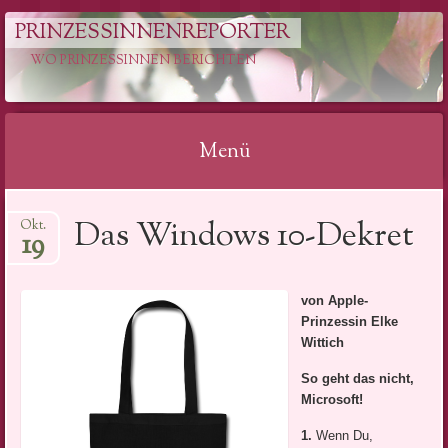
PRINZESSINNENREPORTER
WO PRINZESSINNEN BERICHTEN
Menü
Springe
Das Windows 10-Dekret
Okt.
zum
19
Inhalt
von Apple-
Prinzessin Elke
Wittich
So geht das nicht,
Microsoft!
1.
Wenn Du,