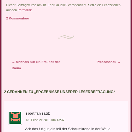
ziehen würde. Wirklich
Dieser Beitrag wurde am 18. Februar 2015 veröffentlicht. Setze ein Lesezeichen
nicht. Warum nicht,
auf den
Permalink
.
erklären wir in unserer
2 Kommentare
Rubrik mit Nachrichten, die
die…
Artikel-Navigation
←
Mehr als nur ein Freund: der
Presseschau
→
Baum
2 GEDANKEN ZU „
ERGEBNISSE UNSERER LESERBEFRAGUNG
“
sportifan
sagt:
18. Februar 2015 um 13:37
Ach das tut gut, ein teil der Schaumkrone in der Welle