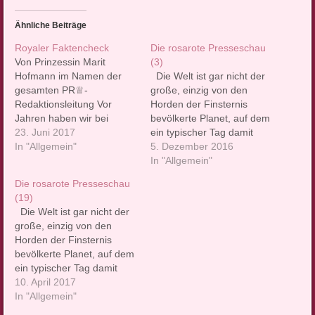
Ähnliche Beiträge
Royaler Faktencheck
Die rosarote Presseschau
Von Prinzessin Marit
(3)
Hofmann im Namen der
Die Welt ist gar nicht der
gesamten PR♕-
große, einzig von den
Redaktionsleitung Vor
Horden der Finsternis
Jahren haben wir bei
bevölkerte Planet, auf dem
unserem Bediensteten
23. Juni 2017
ein typischer Tag damit
Fritz Tietz einen Beitrag
In "Allgemein"
beginnt, dass man sich am
5. Dezember 2016
zum Thema
liebsten gleich wieder die
In "Allgemein"
Unterdrückung
Decke über den Kopf
Die rosarote Presseschau
Bediensteter an
ziehen würde. Wirklich
(19)
europäischen
nicht. Warum nicht,
Die Welt ist gar nicht der
Königshäusern in Auftrag
erklären wir in unserer
große, einzig von den
gegeben. Als Tietz den
Rubrik mit Nachrichten, die
Horden der Finsternis
Beitrag dann vor über 6
die…
bevölkerte Planet, auf dem
Monaten lieferte, haben
ein typischer Tag damit
wir uns entschlossen, ihn
beginnt, dass man sich am
10. April 2017
nicht zu veröffentlichen, da
liebsten gleich wieder die
In "Allgemein"
er…
Decke über den Kopf