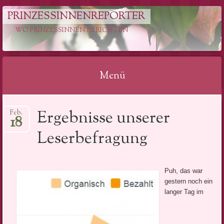
PRINZESSINNENREPORTER
WO PRINZESSINNEN BERICHTEN
Menü
Springe
Ergebnisse unserer
Feb.
zum
18
Inhalt
Leserbefragung
Puh, das war
gestern noch ein
langer Tag im