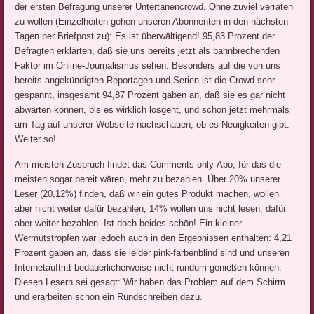
der ersten Befragung unserer Untertanencrowd. Ohne zuviel verraten
zu wollen (Einzelheiten gehen unseren Abonnenten in den nächsten
Tagen per Briefpost zu): Es ist überwältigend! 95,83 Prozent der
Befragten erklärten, daß sie uns bereits jetzt als bahnbrechenden
Faktor im Online-Journalismus sehen. Besonders auf die von uns
bereits angekündigten Reportagen und Serien ist die Crowd sehr
gespannt, insgesamt 94,87 Prozent gaben an, daß sie es gar nicht
abwarten können, bis es wirklich losgeht, und schon jetzt mehrmals
am Tag auf unserer Webseite nachschauen, ob es Neuigkeiten gibt.
Weiter so!
Am meisten Zuspruch findet das Comments-only-Abo, für das die
meisten sogar bereit wären, mehr zu bezahlen. Über 20% unserer
Leser (20,12%) finden, daß wir ein gutes Produkt machen, wollen
aber nicht weiter dafür bezahlen, 14% wollen uns nicht lesen, dafür
aber weiter bezahlen. Ist doch beides schön! Ein kleiner
Wermutstropfen war jedoch auch in den Ergebnissen enthalten: 4,21
Prozent gaben an, dass sie leider pink-farbenblind sind und unseren
Internetauftritt bedauerlicherweise nicht rundum genießen können.
Diesen Lesern sei gesagt: Wir haben das Problem auf dem Schirm
und erarbeiten schon ein Rundschreiben dazu.