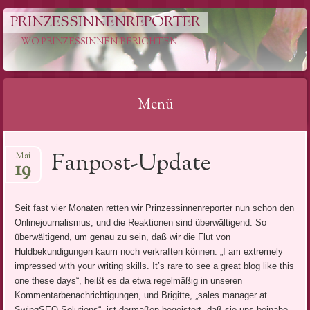
PRINZESSINNENREPORTER
WO PRINZESSINNEN BERICHTEN
Menü
Springe
Fanpost-Update
Mai
zum
19
Inhalt
Seit fast vier Monaten retten wir Prinzessinnenreporter nun schon den
Onlinejournalismus, und die Reaktionen sind überwältigend. So
überwältigend, um genau zu sein, daß wir die Flut von
Huldbekundigungen kaum noch verkraften können. „I am extremely
impressed with your writing skills. It’s rare to see a great blog like this
one these days“, heißt es da etwa regelmäßig in unseren
Kommentarbenachrichtigungen, und Brigitte, „sales manager at
SwingSEO Solutions“, ist dermaßen begeistert, daß sie uns beinahe