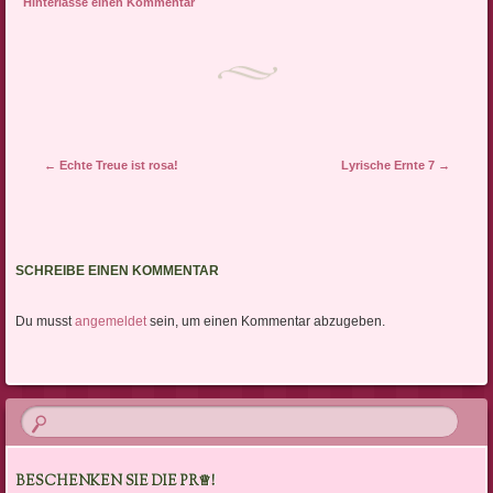
Hinterlasse einen Kommentar
Artikel-Navigation
←
Echte Treue ist rosa!
Lyrische Ernte 7
→
SCHREIBE EINEN KOMMENTAR
Du musst
angemeldet
sein, um einen Kommentar abzugeben.
BESCHENKEN SIE DIE PR♕!