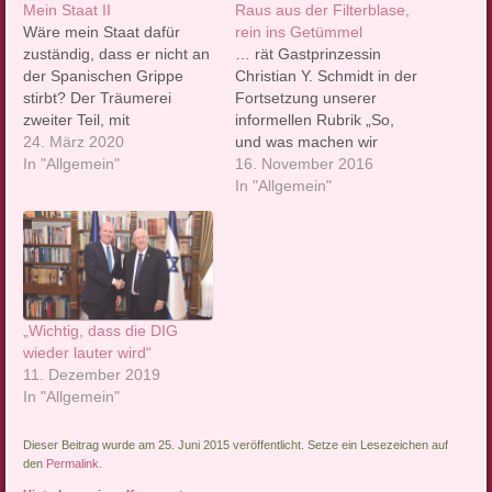
Mein Staat II
Raus aus der Filterblase,
Wäre mein Staat dafür
rein ins Getümmel
zuständig, dass er nicht an
… rät Gastprinzessin
der Spanischen Grippe
Christian Y. Schmidt in der
stirbt? Der Träumerei
Fortsetzung unserer
zweiter Teil, mit
informellen Rubrik „So,
eingebautem Update. Von
24. März 2020
und was machen wir
unserer
In "Allgemein"
jetzt?“ Natürlich kann es
16. November 2016
Gastprinzessin Ilse
nicht darum gehen,
In "Allgemein"
Bindseil ♕ 1 Mein Staat ist
gegenüber Nazis linke
kein Sozialstaat. Er ist kein
Positionen zu räumen. Das
fürsorglicher Staat. Er ist
hat man auch in den
kein
Siebzigern nicht gemacht.
Beschwichtigungsstaat. Er
Noch nahezu jeder
verweigert die Kohabitation
dümmste maoistische
„Wichtig, dass die DIG
oder Symbiose mit
Verein hatte damals eine
wieder lauter wird“
Aufgaben, die definitiv…
zentrale Parole,…
11. Dezember 2019
In "Allgemein"
Dieser Beitrag wurde am 25. Juni 2015 veröffentlicht. Setze ein Lesezeichen auf
den
Permalink
.