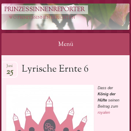
PRINZESSINNENREPORTER
WO PRINZESSINNEN BERICHTEN
Menü
Springe
Lyrische Ernte 6
Juni
zum
25
Inhalt
Dass der
König der
Hüfte
seinen
Beitrag zum
royalen