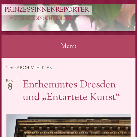
PRINZESSINNENREPORTER
WO PRINZESSINNEN BERICHTEN
Menü
Springe
TAG-ARCHIV | HITLER
zum
Inhalt
Enthemmtes Dresden
Feb.
8
und „Entartete Kunst“