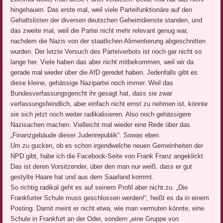
hingehauen. Das erste mal, weil viele Parteifunktionäre auf den
Gehaltslisten der diversen deutschen Geheimdienste standen, und
das zweite mal, weil die Partei nicht mehr relevant genug war,
nachdem die Nazis von der staatlichen Alimentierung abgeschnitten
wurden. Der letzte Versuch des Parteiverbots ist noch gar nicht so
lange her. Viele haben das aber nicht mitbekommen, weil wir da
gerade mal wieder über die AfD geredet haben. Jedenfalls gibt es
diese kleine, gehässige Nazipartei noch immer. Weil das
Bundesverfassungsgericht ihr gesagt hat, dass sie zwar
verfassungsfeindlich, aber einfach nicht ernst zu nehmen ist, könnte
sie sich jetzt noch weiter radikalisieren. Also noch gehässigere
Nazisachen machen. Vielleicht mal wieder eine Rede über das
„Finanzgebäude dieser Judenrepublik“. Sowas eben.
Um zu gucken, ob es schon irgendwelche neuen Gemeinheiten der
NPD gibt, habe ich die Facebook-Seite von Frank Franz angeklickt.
Das ist deren Vorsitzender, über den man nur weiß, dass er gut
gestylte Haare hat und aus dem Saarland kommt.
So richtig radikal geht es auf seinem Profil aber nicht zu. „Die
Frankfurter Schule muss geschlossen werden!“, heißt es da in einem
Posting. Damit meint er nicht etwa, wie man vermuten könnte, eine
Schule in Frankfurt an der Oder, sondern „eine Gruppe von