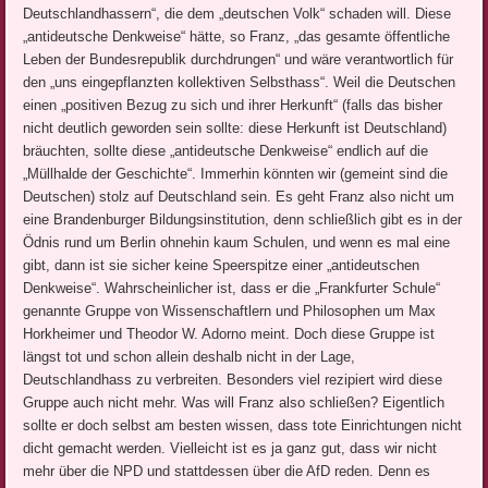
Deutschlandhassern“, die dem „deutschen Volk“ schaden will. Diese
„antideutsche Denkweise“ hätte, so Franz, „das gesamte öffentliche
Leben der Bundesrepublik durchdrungen“ und wäre verantwortlich für
den „uns eingepflanzten kollektiven Selbsthass“. Weil die Deutschen
einen „positiven Bezug zu sich und ihrer Herkunft“ (falls das bisher
nicht deutlich geworden sein sollte: diese Herkunft ist Deutschland)
bräuchten, sollte diese „antideutsche Denkweise“ endlich auf die
„Müllhalde der Geschichte“. Immerhin könnten wir (gemeint sind die
Deutschen) stolz auf Deutschland sein. Es geht Franz also nicht um
eine Brandenburger Bildungsinstitution, denn schließlich gibt es in der
Ödnis rund um Berlin ohnehin kaum Schulen, und wenn es mal eine
gibt, dann ist sie sicher keine Speerspitze einer „antideutschen
Denkweise“. Wahrscheinlicher ist, dass er die „Frankfurter Schule“
genannte Gruppe von Wissenschaftlern und Philosophen um Max
Horkheimer und Theodor W. Adorno meint. Doch diese Gruppe ist
längst tot und schon allein deshalb nicht in der Lage,
Deutschlandhass zu verbreiten. Besonders viel rezipiert wird diese
Gruppe auch nicht mehr. Was will Franz also schließen? Eigentlich
sollte er doch selbst am besten wissen, dass tote Einrichtungen nicht
dicht gemacht werden. Vielleicht ist es ja ganz gut, dass wir nicht
mehr über die NPD und stattdessen über die AfD reden. Denn es