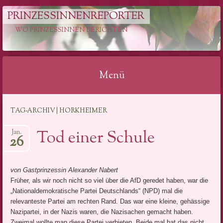
PRINZESSINNENREPORTER
WO PRINZESSINNEN BERICHTEN
Menü
Springe
TAG-ARCHIV | HORKHEIMER
zum
Inhalt
Tod einer Schule
Jan.
26
von Gastprinzessin Alexander Nabert
Früher, als wir noch nicht so viel über die AfD geredet haben, war die
„Nationaldemokratische Partei Deutschlands“ (NPD) mal die
relevanteste Partei am rechten Rand. Das war eine kleine, gehässige
Nazipartei, in der Nazis waren, die Nazisachen gemacht haben.
Zweimal wollte man diese Partei verbieten. Beide mal hat das nicht