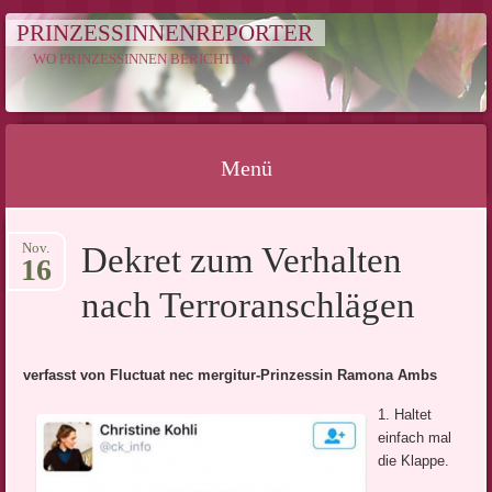
PRINZESSINNENREPORTER
WO PRINZESSINNEN BERICHTEN
Menü
Springe
Nov.
Dekret zum Verhalten
zum
16
Inhalt
nach Terroranschlägen
verfasst von Fluctuat nec mergitur-Prinzessin Ramona Ambs
1. Haltet
einfach mal
die Klappe.