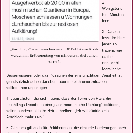
2.
Wenigstens
fünf Minuten
lang.
3. Danach
lasst Ihr bitte
jeden so
„Vorschläge“ wie dieser hier von FDP-Politikerin Kohli
trauern, wie
werden mit Erdbeerentzug von mindestens drei Jahren
es ihm
bestraft.
entspricht.
Moralische
Besserwisserei oder das Posaunen der einzig richtigen Weisheit ist
grundsätzlich schon daneben, aber in solch einer Situation
vollkommen ungezogen.
4. Journalisten, die sich freuen, dass der Terror von Paris die
Flüchtlings-Debatte in eine „ganz neue frische Richtung“ befördert,
sollen hundertmal in ihr Heft schreiben: „Ich will künftig kein
Arschloch mehr sein!“
5. Gleiches gilt auch für Politikerinnen, die absurde Forderungen nach