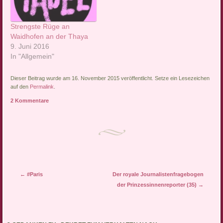
Gastprinzessin Karl-
Hermann Leukert.
Schmutzig war nicht nur
Strengste Rüge an
der Name des
Waidhofen an der Thaya
Informanten, Deep Throat,
9. Juni 2016
nach…
In "Allgemein"
Dieser Beitrag wurde am 16. November 2015 veröffentlicht. Setze ein Lesezeichen
auf den
Permalink
.
2 Kommentare
Artikel-Navigation
←
#Paris
Der royale Journalistenfragebogen
der Prinzessinnenreporter (35)
→