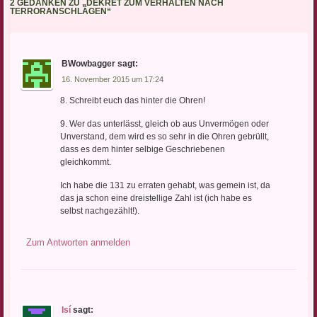
2 GEDANKEN ZU „
DEKRET ZUM VERHALTEN NACH
TERRORANSCHLÄGEN
“
BWowbagger
sagt:
16. November 2015 um 17:24
8. Schreibt euch das hinter die Ohren!
9. Wer das unterlässt, gleich ob aus Unvermögen oder
Unverstand, dem wird es so sehr in die Ohren gebrüllt,
dass es dem hinter selbige Geschriebenen
gleichkommt.
Ich habe die 131 zu erraten gehabt, was gemein ist, da
das ja schon eine dreistellige Zahl ist (ich habe es
selbst nachgezählt!).
Zum Antworten anmelden
Isí
sagt: