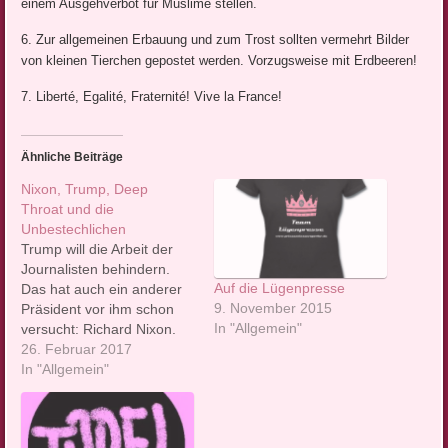
einem Ausgehverbot für Muslime stellen.
6. Zur allgemeinen Erbauung und zum Trost sollten vermehrt Bilder
von kleinen Tierchen gepostet werden. Vorzugsweise mit Erdbeeren!
7. Liberté, Egalité, Fraternité! Vive la France!
Ähnliche Beiträge
Nixon, Trump, Deep
Throat und die
Unbestechlichen
Trump will die Arbeit der
Journalisten behindern.
Auf die Lügenpresse
Das hat auch ein anderer
9. November 2015
Präsident vor ihm schon
In "Allgemein"
versucht: Richard Nixon.
Es ist ihm schlecht
26. Februar 2017
bekommen. Erster Teil
In "Allgemein"
unserer neuen Serie zum
Thema Pressefreiheit, die
eröffnet wird von