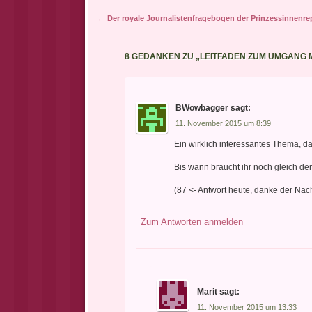
Artikel-Navigation
←
Der royale Journalistenfragebogen der Prinzessinnenrep
8 GEDANKEN ZU „
LEITFADEN ZUM UMGANG 
BWowbagger
sagt:
11. November 2015 um 8:39
Ein wirklich interessantes Thema, d
Bis wann braucht ihr noch gleich 
(87 <- Antwort heute, danke der Nac
Zum Antworten anmelden
Marit
sagt:
11. November 2015 um 13:33