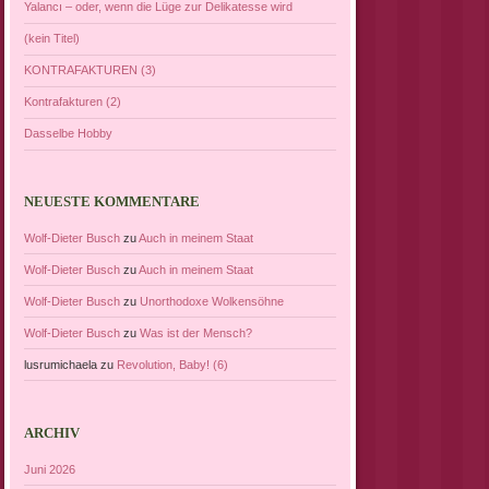
Yalancı – oder, wenn die Lüge zur Delikatesse wird
(kein Titel)
KONTRAFAKTUREN (3)
Kontrafakturen (2)
Dasselbe Hobby
NEUESTE KOMMENTARE
Wolf-Dieter Busch
zu
Auch in meinem Staat
Wolf-Dieter Busch
zu
Auch in meinem Staat
Wolf-Dieter Busch
zu
Unorthodoxe Wolkensöhne
Wolf-Dieter Busch
zu
Was ist der Mensch?
lusrumichaela
zu
Revolution, Baby! (6)
ARCHIV
Juni 2026