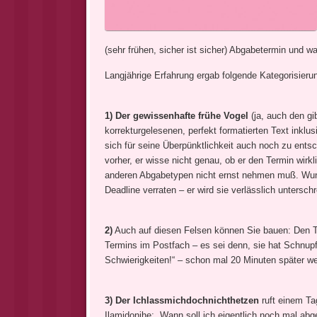
(sehr frühen, sicher ist sicher) Abgabetermin und wa
Langjährige Erfahrung ergab folgende Kategorisieru
1) Der gewissenhafte frühe Vogel
(ja, auch den gib
korrekturgelesenen, perfekt formatierten Text inklusi
sich für seine Überpünktlichkeit auch noch zu ents
vorher, er wisse nicht genau, ob er den Termin wirk
anderen Abgabetypen nicht ernst nehmen muß. Wund
Deadline verraten – er wird sie verlässlich unterschr
2)
Auch auf diesen Felsen können Sie bauen: Den 
Termins im Postfach – es sei denn, sie hat Schnupfe
Schwierigkeiten!“ – schon mal 20 Minuten später w
3) Der Ichlassmichdochnichthetzen
ruft einem Ta
Ilamidonihe: „Wann soll ich eigentlich noch mal 