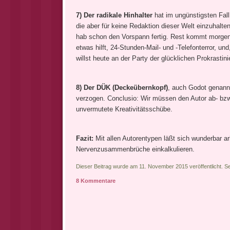
7) Der radikale Hinhalter
hat im ungünstigsten Fall
die aber für keine Redaktion dieser Welt einzuhalte
hab schon den Vorspann fertig. Rest kommt morgen.
etwas hilft, 24-Stunden-Mail- und -Telefonterror, un
willst heute an der Party der glücklichen Prokrastin
8) Der DÜK (Deckeübernkopf)
, auch Godot genannt
verzogen. Conclusio: Wir müssen den Autor ab- bzw
unvermutete Kreativitätsschübe.
Fazit:
Mit allen Autorentypen läßt sich wunderbar a
Nervenzusammenbrüche einkalkulieren.
Dieser Beitrag wurde am 11. November 2015 veröffentlicht. S
8 Kommentare