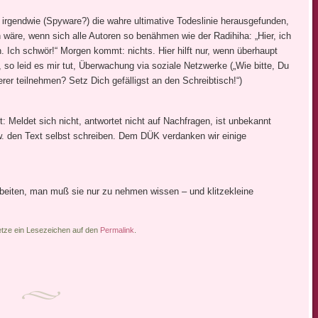
 irgendwie (Spyware?) die wahre ultimative Todeslinie herausgefunden,
n wäre, wenn sich alle Autoren so benähmen wie der Radihiha: „Hier, ich
 Ich schwör!“ Morgen kommt: nichts. Hier hilft nur, wenn überhaupt
d, so leid es mir tut, Überwachung via soziale Netzwerke („Wie bitte, Du
ierer teilnehmen? Setz Dich gefälligst an den Schreibtisch!“)
: Meldet sich nicht, antwortet nicht auf Nachfragen, ist unbekannt
. den Text selbst schreiben. Dem DÜK verdanken wir einige
rbeiten, man muß sie nur zu nehmen wissen – und klitzekleine
etze ein Lesezeichen auf den
Permalink
.