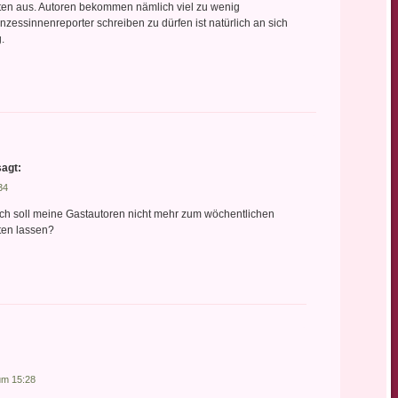
en aus. Autoren bekommen nämlich viel zu wenig
nzessinnenreporter schreiben zu dürfen ist natürlich an sich
.
sagt:
34
 ich soll meine Gastautoren nicht mehr zum wöchentlichen
ten lassen?
um 15:28