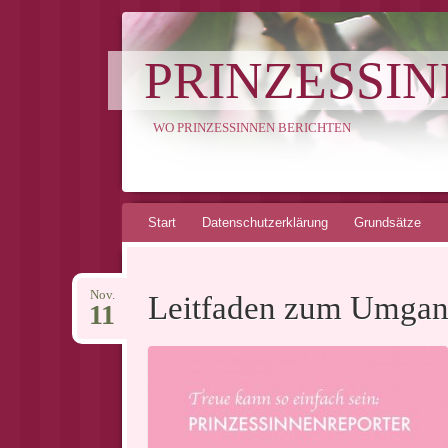
PRINZESSI
WO PRINZESSINNEN BERICHTEN
Springe
Start
Datenschutzerklärung
Grundsätze
zum
Inhalt
Nov.
Leitfaden zum Umgan
11