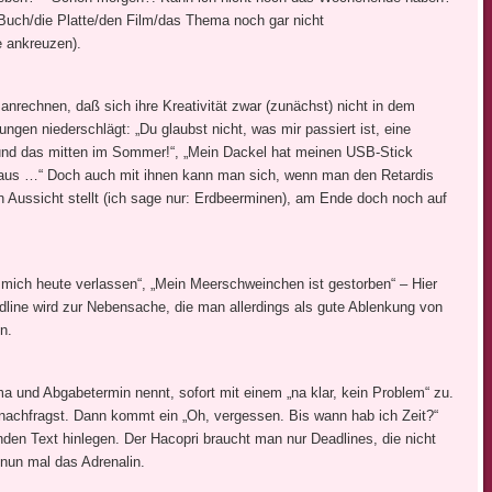
Buch/die Platte/den Film/das Thema noch gar nicht
e ankreuzen).
rechnen, daß sich ihre Kreativität zwar (zunächst) nicht in dem
gungen niederschlägt: „Du glaubst nicht, was mir passiert ist, eine
 und das mitten im Sommer!“, „Mein Dackel hat meinen USB-Stick
r raus …“ Doch auch mit ihnen kann man sich, wenn man den Retardis
 in Aussicht stellt (ich sage nur: Erdbeerminen), am Ende doch noch auf
 mich heute verlassen“, „Mein Meerschweinchen ist gestorben“ – Hier
adline wird zur Nebensache, die man allerdings als gute Ablenkung von
n.
 und Abgabetermin nennt, sofort mit einem „na klar, kein Problem“ zu.
t nachfragst. Dann kommt ein „Oh, vergessen. Bis wann hab ich Zeit?“
den Text hinlegen. Der Hacopri braucht man nur Deadlines, die nicht
nun mal das Adrenalin.