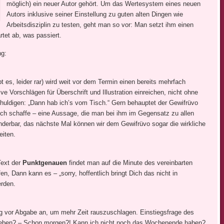
möglich) ein neuer Autor gehört. Um das Wertesystem eines neuen
Autors inklusive seiner Einstellung zu guten alten Dingen wie
Arbeitsdisziplin zu testen, geht man so vor: Man setzt ihm einen
rtet ab, was passiert.
ng:
t es, leider rar) wird weit vor dem Termin einen bereits mehrfach
ve Vorschlägen für Überschrift und Illustration einreichen, nicht ohne
chuldigen: „Dann hab ich’s vom Tisch.“ Gern behauptet der Gewifrüvo
lich schaffe – eine Aussage, die man bei ihm im Gegensatz zu allen
erbar, das nächste Mal können wir dem Gewifrüvo sogar die wirkliche
eiten.
Text der
Punktgenauen
findet man auf die Minute des vereinbarten
n, Dann kann es – „sorry, hoffentlich bringt Dich das nicht in
erden.
g vor Abgabe an, um mehr Zeit rauszuschlagen. Einstiegsfrage des
abgeben? – Schon morgen?! Kann ich nicht noch das Wochenende haben?