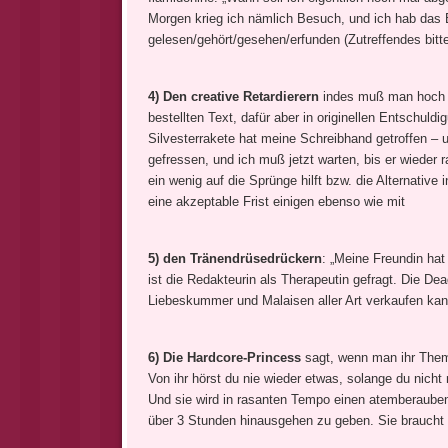
Morgen krieg ich nämlich Besuch, und ich hab das 
gelesen/gehört/gesehen/erfunden (Zutreffendes bitt
4) Den creative Retardierern
indes muß man hoch an
bestellten Text, dafür aber in originellen Entschuldi
Silvesterrakete hat meine Schreibhand getroffen –
gefressen, und ich muß jetzt warten, bis er wiede
ein wenig auf die Sprünge hilft bzw. die Alternative
eine akzeptable Frist einigen ebenso wie mit
5) den Tränendrüsedrückern
: „Meine Freundin hat
ist die Redakteurin als Therapeutin gefragt. Die De
Liebeskummer und Malaisen aller Art verkaufen kan
6) Die Hardcore-Princess
sagt, wenn man ihr Thema
Von ihr hörst du nie wieder etwas, solange du nich
Und sie wird in rasanten Tempo einen atemberauben
über 3 Stunden hinausgehen zu geben. Sie braucht 