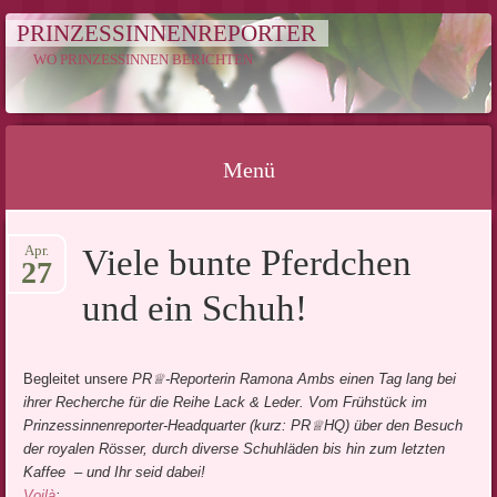
PRINZESSINNENREPORTER
WO PRINZESSINNEN BERICHTEN
Menü
Springe
Apr.
Viele bunte Pferdchen
zum
27
Inhalt
und ein Schuh!
Begleitet unsere
PR♕-Reporter
in Ramona Ambs einen Tag lang bei
ihrer Recherche für die Reihe Lack & Leder. Vom Frühstück im
Prinzessinnenreporter-Headquarter
(kurz: PR♕HQ) über den Besuch
der royalen Rösser, durch diverse Schuhläden bis hin zum letzten
Kaffee – und Ihr seid dabei!
Voilà
: