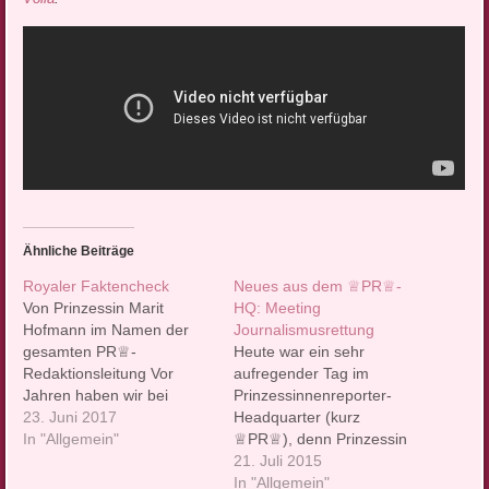
Ähnliche Beiträge
Royaler Faktencheck
Neues aus dem ♕PR♕-
Von Prinzessin Marit
HQ: Meeting
Hofmann im Namen der
Journalismusrettung
gesamten PR♕-
Heute war ein sehr
Redaktionsleitung Vor
aufregender Tag im
Jahren haben wir bei
Prinzessinnenreporter-
unserem Bediensteten
23. Juni 2017
Headquarter (kurz
Fritz Tietz einen Beitrag
In "Allgemein"
♕PR♕), denn Prinzessin
zum Thema
Leo hatte zum Standup-
21. Juli 2015
Unterdrückung
Meeting geladen, um
In "Allgemein"