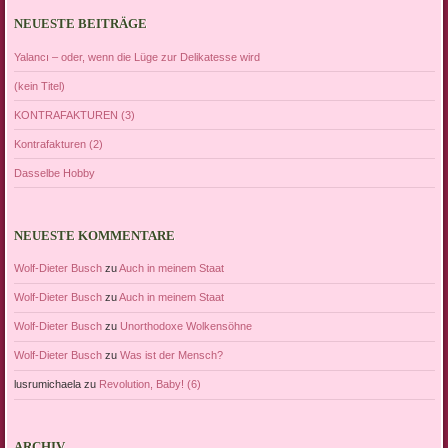
NEUESTE BEITRÄGE
Yalancı – oder, wenn die Lüge zur Delikatesse wird
(kein Titel)
KONTRAFAKTUREN (3)
Kontrafakturen (2)
Dasselbe Hobby
NEUESTE KOMMENTARE
Wolf-Dieter Busch
zu
Auch in meinem Staat
Wolf-Dieter Busch
zu
Auch in meinem Staat
Wolf-Dieter Busch
zu
Unorthodoxe Wolkensöhne
Wolf-Dieter Busch
zu
Was ist der Mensch?
lusrumichaela
zu
Revolution, Baby! (6)
ARCHIV