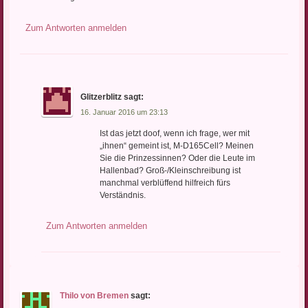
Zum Antworten anmelden
Glitzerblitz
sagt:
16. Januar 2016 um 23:13
Ist das jetzt doof, wenn ich frage, wer mit
„ihnen“ gemeint ist, M-D165Cell? Meinen
Sie die Prinzessinnen? Oder die Leute im
Hallenbad? Groß-/Kleinschreibung ist
manchmal verblüffend hilfreich fürs
Verständnis.
Zum Antworten anmelden
Thilo von Bremen
sagt: