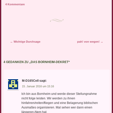
4 Kommentare
Artikel-Navigation
←
Wichtige Durchsage
pah! von wegen!
→
4 GEDANKEN ZU „
DAS BORNHEIM-DEKRET
“
M-D165Cell
sagt:
15. Januar 2016 um 15:16
Ich bin aus Bornheim und werde dieser Stellungnahme
nicht folge leisten. Wir werden zu ihnen
hinfahren/reiten/fliegen und eine Belagerung biblischen
Ausmaßes organisieren. Mal sehen wer dann einen
längeren Atem hat.