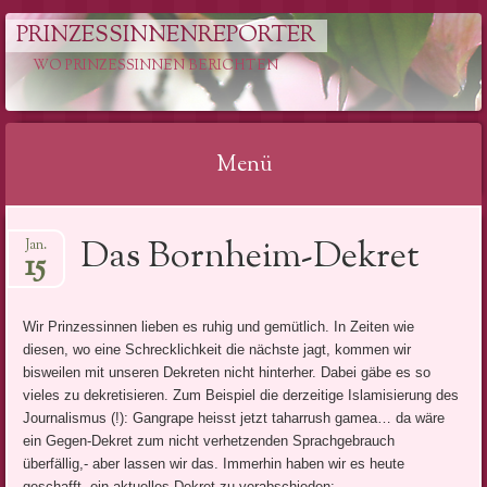
PRINZESSINNENREPORTER
WO PRINZESSINNEN BERICHTEN
Menü
Springe
Das Bornheim-Dekret
Jan.
zum
15
Inhalt
Wir Prinzessinnen lieben es ruhig und gemütlich. In Zeiten wie
diesen, wo eine Schrecklichkeit die nächste jagt, kommen wir
bisweilen mit unseren Dekreten nicht hinterher. Dabei gäbe es so
vieles zu dekretisieren. Zum Beispiel die derzeitige Islamisierung des
Journalismus (!): Gangrape heisst jetzt taharrush gamea… da wäre
ein Gegen-Dekret zum nicht verhetzenden Sprachgebrauch
überfällig,- aber lassen wir das. Immerhin haben wir es heute
geschafft, ein aktuelles Dekret zu verabschieden: