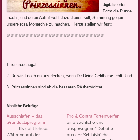
digitalisierter
Form die Runde
macht, und deren Aufruf wohl dazu dienen soll, Stimmung gegen
unsere rosa Monarchie zu machen. Hierzu stellen wir fest:
♕
♕
♕
♕
♕
♕
♕
♕
♕
♕
♕
♕
♕
♕
♕
♕
♕
♕
♕
♕
♕
♕
♕
♕
♕
♕
1. ismirdochegal
2. Du wirst noch an uns denken, wenn Dir Deine Geldbörse fehlt. Und
3. Prinzessinnen sind eh die besseren Räubertöchter.
Ähnliche Beiträge
Ausschlafen – das
Pro & Contra Tortenwerfen
Grundsatzprogramm
eine sachliche und
Es geht lohoos!
ausgewogene* Debatte
Während auf der
aus der Schloßküche