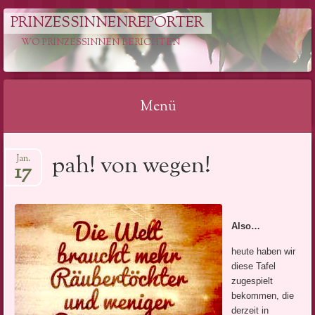
PRINZESSINNENREPORTER
WO PRINZESSINNEN BERICHTEN
Menü
Springe
pah! von wegen!
Jan.
zum
17
Inhalt
Also…
heute haben wir
diese Tafel
zugespielt
bekommen, die
derzeit in