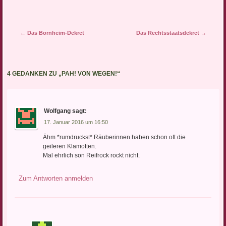
in entspannter Rückenlage
glitzernde Erdbeerminen
mit rosa-beschuhten
Artikel-Navigation
←
Das Bornheim-Dekret
Das Rechtsstaatsdekret
→
Erntehelfern visualisieren.
— Kerstin Probiesch
(@kprobiesch) April 19,
2015 Wer…
4 GEDANKEN ZU „
PAH! VON WEGEN!
“
Wolfgang
sagt:
17. Januar 2016 um 16:50
Ähm *rumdruckst* Räuberinnen haben schon oft die
geileren Klamotten.
Mal ehrlich son Reifrock rockt nicht.
Zum Antworten anmelden