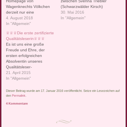
Homepage von
zwischen Svenna Triebler
Wagenknechts Völkchen
(Schwarzwälder Kirsch)
derzeit nur eine
und Elke Wittich (Tarte
30. Mai 2016
abgelaufene Uhr zu sehen
4. August 2018
Tatin) PRO: ♕ Wann
In "Allgemein"
ist (Gruß an den HSV?),
In "Allgemein"
schaltet man schon mal
präsentieren wir hiermit
die Nachrichten ein und
♕♕♕Die erste zertifizierte
unser basisnahes
muß erstmal laut lachen?
Qualitätsleserin♕♕♕
Grundsatzprogramm.
Na bitte. ♕ Wer sich über
Es ist uns eine große
Unsere Forderungen: ♕
die schröckliche "Gewalt"
Freude und Ehre, der
ein bedingungsloses
echauffiert, die der
ersten erfolgreichen
Grundeinkommen bei
sozialen Nationalistin
Absolventin unseres
vollem Schlafausgleich ♕
Sahra Wagenknecht
Qualitätsleser-
♕ Es ist genug
angetan…
Zertifizierungskurses,
21. April 2015
Arbeitslosigkeit für alle…
Kerstin Probiesch
In "Allgemein"
(@kprobiesch), zu
gratulieren. Wir
Dieser Beitrag wurde am 17. Januar 2016 veröffentlicht. Setze ein Lesezeichen auf
überreichen hiermit
den
Permalink
.
huldvoll winkend die
4 Kommentare
offizielle Auszeichnung für
diesen
Qualifikationsnachweis:
@ReporterRoyale Ich kann