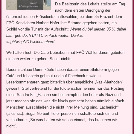
Die Besitzerin des Lokals stellte am Tag
nach dem ersten Durchgang der
österreichischen Präsidentschaftswahlen, bei dem 35 Prozent dem
FPÖ-Kandidaten Norbert Hofer ihre Stimme gegeben hatten, ein
Schild vor die Tür mit der Aufschrift: „
Wenn du bei diesen 35 % dabei
bist, geh doch BITTE einfach weiter. Danke.
#rightwingNOTwelcomehere
“.
Wir halten fest: Die Café-Betreiberin hat FPÖ-Wähler darum gebeten,
einfach weiter zu gehen. Sonst nichts.
Bauernschlaue Dummköpfe haben daraus einen Shitstorm gegen
Café und Inhaberin gebraut und auf Facebook sowie in
Leserkommentaren ganz bitterlich über angebliche „Nazi-Methoden“
geweint. Stellvertretend für die Idiotenschar nehmen wir das Posting
eines Sandro K.: „Hahaha sie beschimpfen den hofer als Nazi und
jetzt machen sie das was die Nazis gemacht haben nämlich einfach
Menschen ausschließen die nicht ihrer Meinung sind. Lächerlich“
(alles sic). Sogar Norbert Hofer persönlich schaltete sich ein und
verlautbarte: „So was hatten wir schon einmal, das brauchen wir
nicht“.