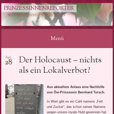
PRINZESSINNENREPORTER
WO PRINZESSINNEN BERICHTEN
Menü
Springe
Der Holocaust – nichts
Apr.
zum
28
Inhalt
als ein Lokalverbot?
Aus aktuellem Anlass eine Nachhilfe
von Ösi-Prinzessin Bernhard Torsch.
In Wien gibt es ein Café namens „Fett
und Zucker“, das schon seines Namens
wegen unsere royale Huld gewonnen hat.