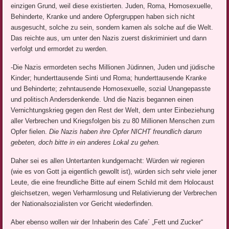
einzigen Grund, weil diese existierten. Juden, Roma, Homosexuelle,
Behinderte, Kranke und andere Opfergruppen haben sich nicht
ausgesucht, solche zu sein, sondern kamen als solche auf die Welt.
Das reichte aus, um unter den Nazis zuerst diskriminiert und dann
verfolgt und ermordet zu werden.
-Die Nazis ermordeten sechs Millionen Jüdinnen, Juden und jüdische
Kinder; hunderttausende Sinti und Roma; hunderttausende Kranke
und Behinderte; zehntausende Homosexuelle, sozial Unangepasste
und politisch Andersdenkende. Und die Nazis begannen einen
Vernichtungskrieg gegen den Rest der Welt, dem unter Einbeziehung
aller Verbrechen und Kriegsfolgen bis zu 80 Millionen Menschen zum
Opfer fielen.
Die Nazis haben ihre Opfer NICHT freundlich darum
gebeten, doch bitte in ein anderes Lokal zu gehen.
Daher sei es allen Untertanten kundgemacht: Würden wir regieren
(wie es von Gott ja eigentlich gewollt ist), würden sich sehr viele jener
Leute, die eine freundliche Bitte auf einem Schild mit dem Holocaust
gleichsetzen, wegen Verharmlosung und Relativierung der Verbrechen
der Nationalsozialisten vor Gericht wiederfinden.
Aber ebenso wollen wir der Inhaberin des Cafe´ „Fett und Zucker“