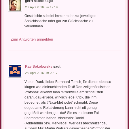
gerri häfele
sagt:
28. April 2016 um 17:19
Geschichte scheint immer mehr zur jeweiligen
Ansichtssache oder gar zur Glückssache zu
verkommen.
Zum Antworten anmelden
Kay Sokolowsky
sagt:
28. April 2016 um 20:17
Vielen Dank, lieber Bernhard Torsch, für diesen ebenso
klugen wie einleuchtenden Text! Den zeitgenössischen
Protonazi erkennt man mittlerweile am schnellsten
daran, daß er jede, wirklich jede Kritik, die ihm
begegnet, als \“Nazi-Methode\“ schmäht. Diese
degoutante Relativierung kann nicht oft genug
gegeißelt werden; gut, daß Sie es in diesem Fall
übernommen haben! Abermals: Dank!
(Addendum bzw. Merkregel: Wer das brechreizende,
auf dem Mist Martin Walsers gewachsene Wortmonster