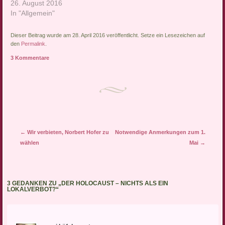
Nummer eins aller
26. August 2016
erlebt? Warum hat es…
Reaktionäre,
In "Allgemein"
Männerbündler und
Vollidioten ist mittels BILD-
Dieser Beitrag wurde am 28. April 2016 veröffentlicht. Setze ein Lesezeichen auf
Kuschelei, Auftritten im
den
Permalink
.
Trottelfernsehen und
3 Kommentare
dauerndem Austeilen
gegen alles, was sie für
links hält, so weit in den
deutschen Mainstream
eingedrungen, dass nur
mehr Menschen mit dem
IQ…
Artikel-Navigation
←
Wir verbieten, Norbert Hofer zu
Notwendige Anmerkungen zum 1.
wählen
Mai
→
3 GEDANKEN ZU „
DER HOLOCAUST – NICHTS ALS EIN
LOKALVERBOT?
“