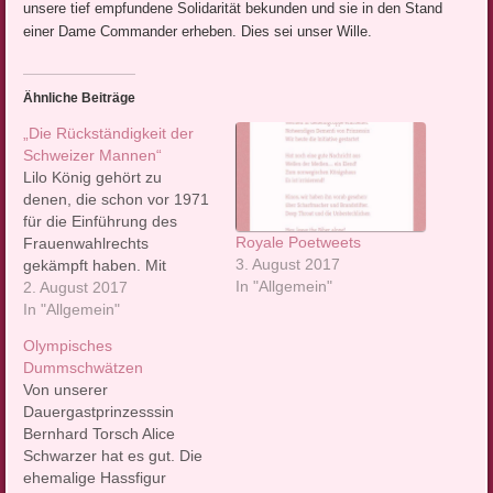
unsere tief empfundene Solidarität bekunden und sie in den Stand
einer Dame Commander erheben. Dies sei unser Wille.
Ähnliche Beiträge
„Die Rückständigkeit der
Schweizer Mannen“
Lilo König gehört zu
denen, die schon vor 1971
für die Einführung des
Royale Poetweets
Frauenwahlrechts
3. August 2017
gekämpft haben. Mit
In "Allgemein"
Gastprinzessin Stefan
2. August 2017
Laurin sprach die
In "Allgemein"
Zürcherin jetzt darüber,
Olympisches
wie sie die Zeit, in der "Die
Dummschwätzen
Göttliche Ordnung" spielt,
Von unserer
erlebt hat.
Dauergastprinzesssin
Prinzessinnnenreporter:
Bernhard Torsch Alice
Wie hast Du die
Schwarzer hat es gut. Die
Einführung des
ehemalige Hassfigur
Wahlrechtes damals