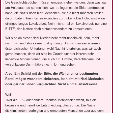
Die Geschichtsbücher müssen umgeschrieben werden, denn was war
am Holocaust so schrecklich, wo, so legen es die Shitsturmtruppen
nahe, die Nazis doch bloß Menschen, die sie nicht mochten höflich
darum baten, ihren Kaffee woanders zu trinken? Der Holocaust – ein
einziges langes Lokalverbot. Nein, nicht mal ein Lokalverbot, nur eine
BITTE, den Kaffee doch einfach woanders zu konsumieren.
Wir sind ob dieser Nazi-Niedertracht recht unholdvoll, nein, mehr
noch, wir sind stocksauer und grimmig. Und wir müssen unseren
österreichischen Untertanen wohl Nachhilfe erteilen, was wir auch
gerne machen, denn wir sind im Grunde unserer Herzen sehr
liebevolle Monarchinnen, die auch für Dumme, Verschlagene und
verschlagene Dummköpfe noch Hoffnung sehen.
Also: Ein Schild mit der Bitte, die Wähler einer bestimmten
Partei mögen woanders einkehren, ist nicht mit Nazi-Methoden
oder gar der Shoah vergleichbar. Nicht einmal ansatzweise.
Weil:
-Wer die FPÖ oder andere Rechtsaußenparteien wählt, fällt die
bewusste und freiwillige Entscheidung, dies zu tun. Die Nazis
diskriminierten, verfolgten und ermordeten Menschen aber aus dem