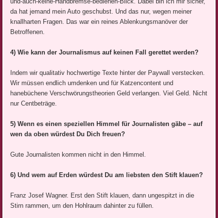
und-auch-keine-Handbremse-bedienen-Blick. Dabei bin ich mir sicher,
da hat jemand mein Auto geschubst. Und das nur, wegen meiner
knallharten Fragen. Das war ein reines Ablenkungsmanöver der
Betroffenen.
4) Wie kann der Journalismus auf keinen Fall gerettet werden?
Indem wir qualitativ hochwertige Texte hinter der Paywall verstecken.
Wir müssen endlich umdenken und für Katzencontent und
hanebüchene Verschwörungstheorien Geld verlangen. Viel Geld. Nicht
nur Centbeträge.
5) Wenn es einen speziellen Himmel für Journalisten gäbe – auf
wen da oben würdest Du Dich freuen?
Gute Journalisten kommen nicht in den Himmel.
6) Und wem auf Erden würdest Du am liebsten den Stift klauen?
Franz Josef Wagner. Erst den Stift klauen, dann ungespitzt in die
Stirn rammen, um den Hohlraum dahinter zu füllen.