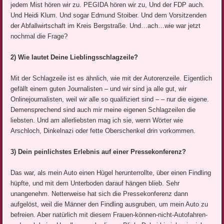
jedem Mist hören wir zu. PEGIDA hören wir zu, Und der FDP auch.
Und Heidi Klum. Und sogar Edmund Stoiber. Und dem Vorsitzenden
der Abfallwirtschaft im Kreis Bergstraße. Und…ach…wie war jetzt
nochmal die Frage?
2) Wie lautet Deine Lieblingsschlagzeile?
Mit der Schlagzeile ist es ähnlich, wie mit der Autorenzeile. Eigentlich
gefällt einem guten Journalisten – und wir sind ja alle gut, wir
Onlinejournalisten, weil wir alle so qualifiziert sind – – nur die eigene.
Demensprechend sind auch mir meine eigenen Schlagzeilen die
liebsten. Und am allerliebsten mag ich sie, wenn Wörter wie
Arschloch, Dinkelnazi oder fette Oberschenkel drin vorkommen.
3) Dein peinlichstes Erlebnis auf einer Pressekonferenz?
Das war, als mein Auto einen Hügel herunterrollte, über einen Findling
hüpfte, und mit dem Unterboden darauf hängen blieb. Sehr
unangenehm. Netterweise hat sich die Pressekonferenz dann
aufgelöst, weil die Männer den Findling ausgruben, um mein Auto zu
befreien. Aber natürlich mit diesem Frauen-können-nicht-Autofahren-