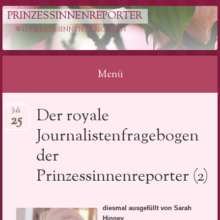
PRINZESSINNENREPORTER
WO PRINZESSINNEN BERICHTEN
Menü
Springe
Der royale
Juli
zum
25
Inhalt
Journalistenfragebogen
der
Prinzessinnenreporter (2)
diesmal ausgefüllt von Sarah
Hinney