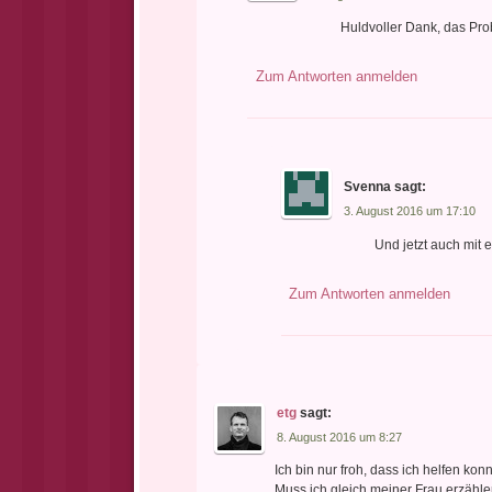
Huldvoller Dank, das Prob
Zum Antworten anmelden
Svenna
sagt:
3. August 2016 um 17:10
Und jetzt auch mit 
Zum Antworten anmelden
etg
sagt:
8. August 2016 um 8:27
Ich bin nur froh, dass ich helfen kon
Muss ich gleich meiner Frau erzäh