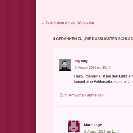
Artikel-Navigation
←
Jetzt haben wir den Wurstsalat
4 GEDANKEN ZU „
DIE DUSSLIGSTEN SCHLA
etg
sagt:
3. August 2016 um 10:40
Hallo, irgendwie ist bei den Links e
kommt eine Fehlerseite, kopiere ich 
Zum Antworten anmelden
Marit
sagt:
3. August 2016 um 11:44