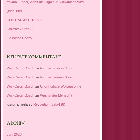
Yalancı – oder, wenn die Lüge zur Delikatesse wird
(kein Titel)
KONTRAFAKTUREN (3)
Kontrafakturen (2)
Dasselbe Hobby
NEUESTE KOMMENTARE
Wolf-Dieter Busch
zu
Auch in meinem Staat
Wolf-Dieter Busch
zu
Auch in meinem Staat
Wolf-Dieter Busch
zu
Unorthodoxe Wolkensöhne
Wolf-Dieter Busch
zu
Was ist der Mensch?
lusrumichaela
zu
Revolution, Baby! (6)
ARCHIV
Juni 2026