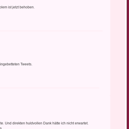
lem ist jetzt behoben.
eingebetteten Tweets.
nte. Und direkten huldvollen Dank hätte ich nicht erwartet.
len…