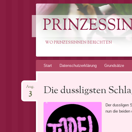
PRINZESSI
WO PRINZESSINNEN BERICHTEN
Springe
Start
Datenschutzerklärung
Grundsätze
zum
Inhalt
Die dussligsten Schl
Aug.
3
Der dussligen S
nun die beiden 