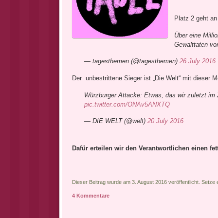
Platz 2 geht an
Über eine Milli
Gewalttaten vo
— tagesthemen (@tagesthemen)
26 July 2016
Der unbestrittene Sieger ist „Die Welt“ mit dieser 
Würzburger Attacke: Etwas, das wir zuletzt im
pic.twitter.com/ONAv5ANXTQ
— DIE WELT (@welt)
20 July 2016
Dafür erteilen wir den Verantwortlichen einen fet
Dieser Beitrag wurde am 3. August 2016 veröffentlicht. Setze
4 Kommentare