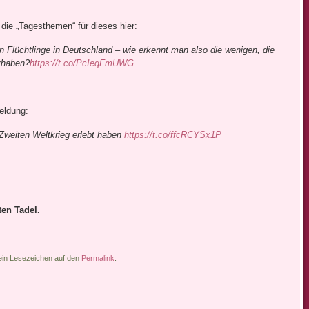
 die „Tagesthemen“ für dieses hier:
on Flüchtlinge in Deutschland – wie erkennt man also die wenigen, die
rhaben?
https://t.co/PcIeqFmUWG
Meldung:
 Zweiten Weltkrieg erlebt haben
https://t.co/ffcRCYSx1P
ten Tadel.
 ein Lesezeichen auf den
Permalink
.