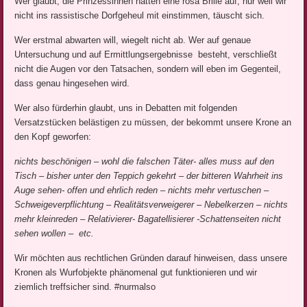
Wer glaubt, die Prinzessinnen hätten eine rosa Brille auf, nur weil wir
nicht ins rassistische Dorfgeheul mit einstimmen, täuscht sich.
Wer erstmal abwarten will, wiegelt nicht ab. Wer auf genaue
Untersuchung und auf Ermittlungsergebnisse besteht, verschließt
nicht die Augen vor den Tatsachen, sondern will eben im Gegenteil,
dass genau hingesehen wird.
Wer also fürderhin glaubt, uns in Debatten mit folgenden
Versatzstücken belästigen zu müssen, der bekommt unsere Krone an
den Kopf geworfen:
nichts beschönigen – wohl die falschen Täter- alles muss auf den
Tisch – bisher unter den Teppich gekehrt – der bitteren Wahrheit ins
Auge sehen- offen und ehrlich reden – nichts mehr vertuschen –
Schweigeverpflichtung – Realitätsverweigerer – Nebelkerzen – nichts
mehr kleinreden – Relativierer- Bagatellisierer -Schattenseiten nicht
sehen wollen –
etc.
Wir möchten aus rechtlichen Gründen darauf hinweisen, dass unsere
Kronen als Wurfobjekte phänomenal gut funktionieren und wir
ziemlich treffsicher sind. #nurmalso