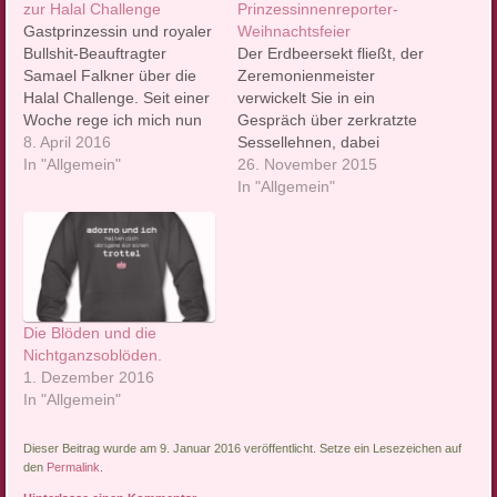
zur Halal Challenge
Prinzessinnenreporter-
Gastprinzessin und royaler
Weihnachtsfeier
Bullshit-Beauftragter
Der Erdbeersekt fließt, der
Samael Falkner über die
Zeremonienmeister
Halal Challenge. Seit einer
verwickelt Sie in ein
Woche rege ich mich nun
Gespräch über zerkratzte
darüber auf. Ungefähr zu
8. April 2016
Sessellehnen, dabei
diesem Zeitpunkt hatte ich
In "Allgemein"
würden Sie am liebsten
26. November 2015
das erste Mal ein Video
im Prinzessinnen-
In "Allgemein"
der "Halal-Challenge" in
Headquarter (kurz:
der Timeline. Nein, dabei
PR♕HQ) auf der Couch
geht es nicht darum, wie
entspannen: Die
zum Beispiel beim
Weihnachtsfeier mit
#armeleuteessen ein
Kollegen liefert viele
Weilchen in den…
Fettnäpfchen. Unser
Die Blöden und die
Anstandskater Prinz
Nichtganzsoblöden.
Kasimir hat einen
1. Dezember 2016
Leitfaden für eine
In "Allgemein"
unfallfreie X-Mas-Party
unter mehr oder weniger
Dieser Beitrag wurde am 9. Januar 2016 veröffentlicht. Setze ein Lesezeichen auf
royalen
den
Permalink
.
Journalistenkollegen
erstellt:…