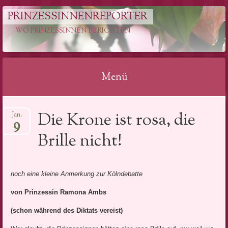
PRINZESSINNENREPORTER
WO PRINZESSINNEN BERICHTEN
Menü
Springe
Die Krone ist rosa, die
Jan.
zum
9
Inhalt
Brille nicht!
noch eine kleine Anmerkung zur Kölndebatte
von Prinzessin Ramona Ambs
(schon während des Diktats vereist)