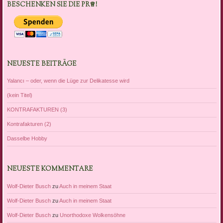
BESCHENKEN SIE DIE PR♕!
NEUESTE BEITRÄGE
Yalancı – oder, wenn die Lüge zur Delikatesse wird
(kein Titel)
KONTRAFAKTUREN (3)
Kontrafakturen (2)
Dasselbe Hobby
NEUESTE KOMMENTARE
Wolf-Dieter Busch
zu
Auch in meinem Staat
Wolf-Dieter Busch
zu
Auch in meinem Staat
Wolf-Dieter Busch
zu
Unorthodoxe Wolkensöhne