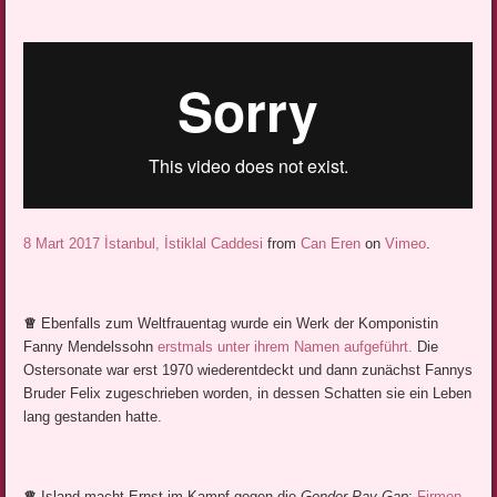
8 Mart 2017 İstanbul, İstiklal Caddesi
from
Can Eren
on
Vimeo
.
♕
Ebenfalls zum Weltfrauentag wurde ein Werk der Komponistin
Fanny Mendelssohn
erstmals unter ihrem Namen aufgeführt.
Die
Ostersonate war erst 1970 wiederentdeckt und dann zunächst Fannys
Bruder Felix zugeschrieben worden, in dessen Schatten sie ein Leben
lang gestanden hatte.
♕
Island macht Ernst im Kampf gegen die
Gender Pay Gap
:
Firmen