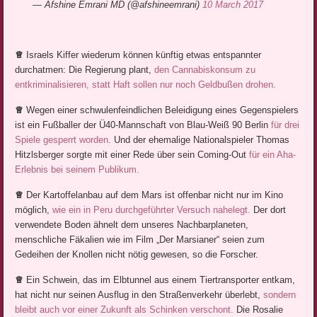
— Afshine Emrani MD (@afshineemrani)
10 March 2017
♕
Israels Kiffer wiederum können künftig etwas entspannter
durchatmen: Die Regierung plant,
den Cannabiskonsum zu
entkriminalisieren, statt Haft sollen nur noch Geldbußen drohen.
♕
Wegen einer schwulenfeindlichen Beleidigung eines Gegenspielers
ist ein Fußballer der Ü40-Mannschaft von Blau-Weiß 90 Berlin
für drei
Spiele gesperrt worden.
Und der ehemalige Nationalspieler Thomas
Hitzlsberger sorgte mit einer Rede über sein Coming-Out
für ein Aha-
Erlebnis bei seinem Publikum.
♕
Der Kartoffelanbau auf dem Mars ist offenbar nicht nur im Kino
möglich,
wie ein in Peru durchgeführter Versuch nahelegt.
Der dort
verwendete Boden ähnelt dem unseres Nachbarplaneten,
menschliche Fäkalien wie im Film „Der Marsianer“ seien zum
Gedeihen der Knollen nicht nötig gewesen, so die Forscher.
♕
Ein Schwein, das im Elbtunnel aus einem Tiertransporter entkam,
hat nicht nur seinen Ausflug in den Straßenverkehr überlebt,
sondern
bleibt auch vor einer Zukunft als Schinken verschont.
Die Rosalie