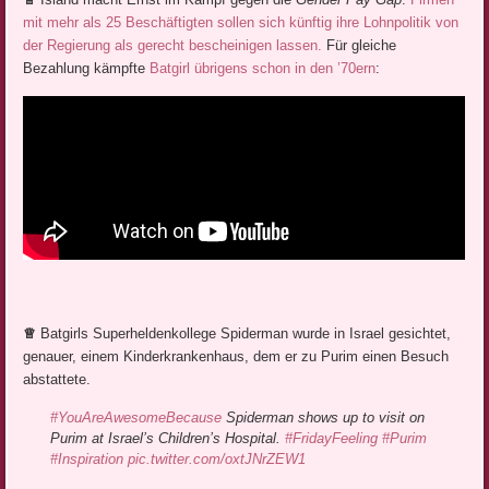
mit mehr als 25 Beschäftigten sollen sich künftig ihre Lohnpolitik von
der Regierung als gerecht bescheinigen lassen.
Für gleiche
Bezahlung kämpfte
Batgirl übrigens schon in den ’70ern
:
♕
Batgirls Superheldenkollege Spiderman wurde in Israel gesichtet,
genauer, einem Kinderkrankenhaus, dem er zu Purim einen Besuch
abstattete.
#YouAreAwesomeBecause
Spiderman shows up to visit on
Purim at Israel’s Children’s Hospital.
#FridayFeeling
#Purim
#Inspiration
pic.twitter.com/oxtJNrZEW1