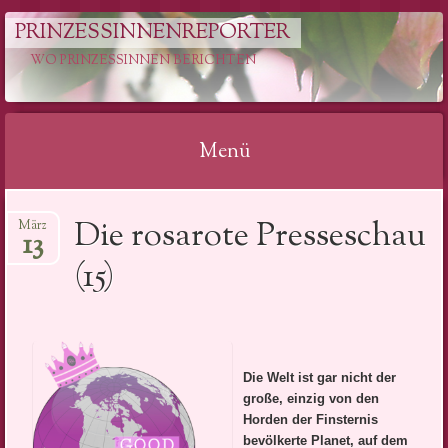
PRINZESSINNENREPORTER
WO PRINZESSINNEN BERICHTEN
Menü
Springe
Die rosarote Presseschau
März
zum
13
Inhalt
(15)
Die Welt ist gar nicht der
große, einzig von den
Horden der Finsternis
bevölkerte Planet, auf dem