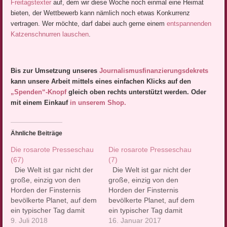
Freitagstexter
auf, dem wir diese Woche noch einmal eine Heimat
bieten, der Wettbewerb kann nämlich noch etwas Konkurrenz
vertragen. Wer möchte, darf dabei auch gerne einem
entspannenden
Katzenschnurren lauschen
.
Bis zur Umsetzung unseres
Journalismusfinanzierungsdekrets
kann unsere Arbeit mittels eines einfachen Klicks auf den
„Spenden“-Knopf
gleich oben rechts unterstützt werden. Oder
mit einem Einkauf
in unserem Shop.
Ähnliche Beiträge
Die rosarote Presseschau
Die rosarote Presseschau
(67)
(7)
Die Welt ist gar nicht der
Die Welt ist gar nicht der
große, einzig von den
große, einzig von den
Horden der Finsternis
Horden der Finsternis
bevölkerte Planet, auf dem
bevölkerte Planet, auf dem
ein typischer Tag damit
ein typischer Tag damit
beginnt, dass man sich am
9. Juli 2018
beginnt, dass man sich am
16. Januar 2017