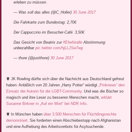
erleben zu müssen.
— Was soll das alles (@C_Holler)
30 June 2017
Die Fahrkarte zum Bundestag: 2,70€
Der Cappuccino im Besucher-Café: 3,50€
Das Gesicht von Beatrix zur
#Ehefüralle
Abstimmung:
unbezahlbar
pic.twitter.com/hjLLJSw7wg
— thore (@justthore)
30 June 2017
♕
JK Rowling dürfte sich über die Nachricht aus Deutschland gefreut
haben: Anläßlich von 20 Jahren „Harry Potter“ würdigt
„Pinknews“ den
Einsatz der Autorin für die LGBT-Community
. Und was die Bücher so
magisch und ihre Leser zu besseren Menschen macht,
erklärt
Susanne Birkner in „Auf ein Wort“ bei NDR Info
.
♕
In München haben
über 3.500 Menschen für Flüchtlingsrechte
demonstriert
. Sie forderten einen Abschiebestopp nach Afghanistan
und eine Aufhebung des Arbeitsverbots für Asylsuchende.