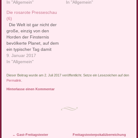
liebsten gleich wieder die
In "Allgemein"
liebsten gleich wieder die
In "Allgemein"
Decke über den Kopf
Decke über den Kopf
Die rosarote Presseschau
ziehen würde. Wirklich
ziehen würde. Wirklich
(6)
nicht. Warum nicht,
nicht. Warum nicht,
Die Welt ist gar nicht der
erklären wir in unserer
erklären wir in unserer
große, einzig von den
Rubrik mit Nachrichten, die
Rubrik mit Nachrichten, die
Horden der Finsternis
die…
die…
bevölkerte Planet, auf dem
ein typischer Tag damit
beginnt, dass man sich am
9. Januar 2017
liebsten gleich wieder die
In "Allgemein"
Decke über den Kopf
ziehen würde. Wirklich
Dieser Beitrag wurde am 2. Juli 2017 veröffentlicht. Setze ein Lesezeichen auf den
nicht. Warum nicht,
Permalink
.
erklären wir auch 2017 in
Hinterlasse einen Kommentar
unserer Rubrik mit
Nachrichten,…
Artikel-Navigation
←
Gast-Freitagstexter
Freitagstexterpokalüberreichung