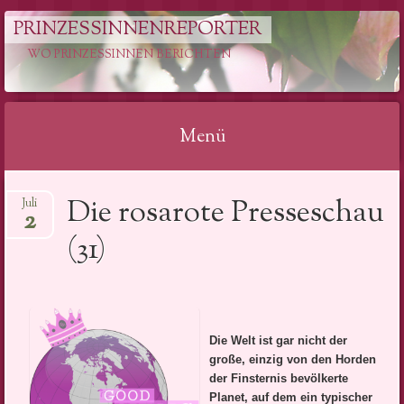
PRINZESSINNENREPORTER
WO PRINZESSINNEN BERICHTEN
Menü
Springe
Die rosarote Presseschau
Juli
zum
2
Inhalt
(31)
Die Welt ist gar nicht der
große, einzig von den Horden
der Finsternis bevölkerte
Planet, auf dem ein typischer