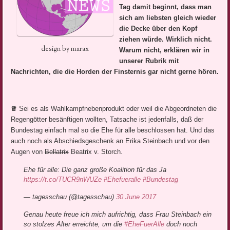
Tag damit beginnt, dass man
sich am liebsten gleich wieder
die Decke über den Kopf
ziehen würde. Wirklich nicht.
design by marax
Warum nicht, erklären wir in
unserer Rubrik mit
Nachrichten, die die Horden der Finsternis gar nicht gerne hören.
♕
Sei es als Wahlkampfnebenprodukt oder weil die Abgeordneten die
Regengötter besänftigen wollten, Tatsache ist jedenfalls, daß der
Bundestag einfach mal so die Ehe für alle beschlossen hat. Und das
auch noch als Abschiedsgeschenk an Erika Steinbach und vor den
Augen von
Bellatrix
Beatrix v. Storch.
Ehe für alle: Die ganz große Koalition für das Ja
https://t.co/TUCR9nWUZe
#Ehefueralle
#Bundestag
— tagesschau (@tagesschau)
30 June 2017
Genau heute freue ich mich aufrichtig, dass Frau Steinbach ein
so stolzes Alter erreichte, um die
#EheFuerAlle
doch noch