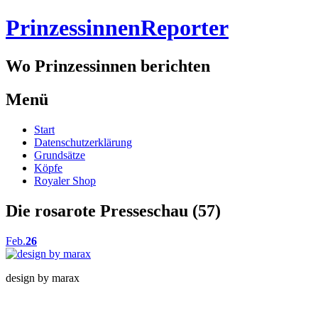
PrinzessinnenReporter
Wo Prinzessinnen berichten
Menü
Springe
Start
zum
Datenschutzerklärung
Inhalt
Grundsätze
Köpfe
Royaler Shop
Die rosarote Presseschau (57)
Feb.
26
design by marax