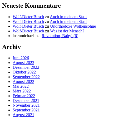
Neueste Kommentare
Wolf-Dieter Busch
zu
Auch in meinem Staat
Wolf-Dieter Busch
zu
Auch in meinem Staat
Wolf-Dieter Busch
zu
Unorthodoxe Wolkensöhne
Wolf-Dieter Busch
zu
Was ist der Mensch?
lusrumichaela
zu
Revolution, Baby! (6)
Archiv
Juni 2026
August 2023
Dezember 2022
Oktober 2022
September 2022
August 2022
Mai 2022
März 2022
Februar 2022
Dezember 2021
November 2021
September 2021
August 2021