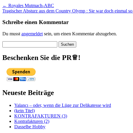
←
Royales Mutmach-ABC
Tragischer Absturz aus dem Country Olymp : Sie war doch einmal so 
Schreibe einen Kommentar
Du musst
angemeldet
sein, um einen Kommentar abzugeben.
Suchen
nach:
Beschenken Sie die PR♕!
Neueste Beiträge
Yalancı – oder, wenn die Lüge zur Delikatesse wird
(kein Titel)
KONTRAFAKTUREN (3)
Kontrafakturen (2)
Dasselbe Hobby