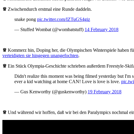
♕
Zwischendurch erstmal eine Runde daddeln.
snake pong
pic.twitter.com/IZTuGS4giz
— Stuffed Wombat (@wombatstuff)
14 February 2018
♕
Kommerz hin, Doping her, die Olympischen Winterspiele haben für 
verteidigten sie hingegen unangefochten
.
♕
Ein Stück Olympia-Geschichte schrieben außerdem Freestyle-Skifa
Didn't realize this moment was being filmed yesterday but I'm 
ever a kid watching at home CAN! Love is love is love.
pic.tw
— Gus Kenworthy (@guskenworthy)
19 February 2018
♕
Und während wir hoffen, daß wir bei den Paralympics nochmal ein