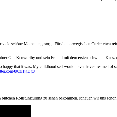
viele schöne Momente gesorgt. Für die norwegischen Curler etwa reic
hrer Gus Kenworthy und sein Freund mit dem ersten schwulen Kuss, de
so happy that it was. My childhood self would never have dreamed of see
itter.com/8t0zHjgDg8
 bißchen Rollstuhlcurling zu sehen bekommen, schauen wir uns schon 