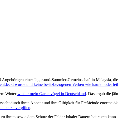
 Angehörigen einer Jäger-und-Sammler-Gemeinschaft in Malaysia, die ei
zt entdeckt wurde und keine besitzbezogenen Verben wie kaufen oder lei
sem Winter
wieder mehr Gartenvögel in Deutschland
. Das ergab die jä
rsacht durch ihren Appetit und ihre Giftigkeit für Freßfeinde enorme
dabei zu vergiften
.
 zu ihrem sowie dem Schutz der Felder lokaler Bauern beitragen kann, 