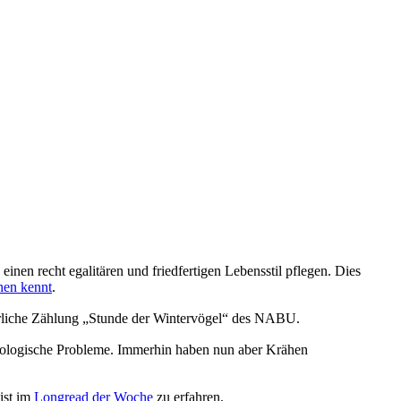
nen recht egalitären und friedfertigen Lebensstil pflegen. Dies
hen kennt
.
hrliche Zählung „Stunde der Wintervögel“ des NABU.
 ökologische Probleme. Immerhin haben nun aber Krähen
ist im
Longread der Woche
zu erfahren.