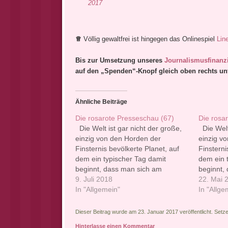
2017
♕
Völlig gewaltfrei ist hingegen das Onlinespiel
Lin
Bis zur Umsetzung unseres
Journalismusfinanz
auf den „Spenden“-Knopf gleich oben rechts un
Ähnliche Beiträge
Die rosarote Presseschau (67)
Die rosa
Die Welt ist gar nicht der große,
Die Welt 
einzig von den Horden der
einzig v
Finsternis bevölkerte Planet, auf
Finsterni
dem ein typischer Tag damit
dem ein 
beginnt, dass man sich am
beginnt,
liebsten gleich wieder die Decke
9. Juli 2018
liebsten 
22. Mai 
über den Kopf ziehen würde.
In "Allgemein"
über den
In "Allge
Wirklich nicht. Warum nicht,
Wirklich 
erklären wir in unserer Rubrik mit
erklären 
Dieser Beitrag wurde am 23. Januar 2017 veröffentlicht. Setz
Nachrichten, die die…
Nachrich
Hinterlasse einen Kommentar