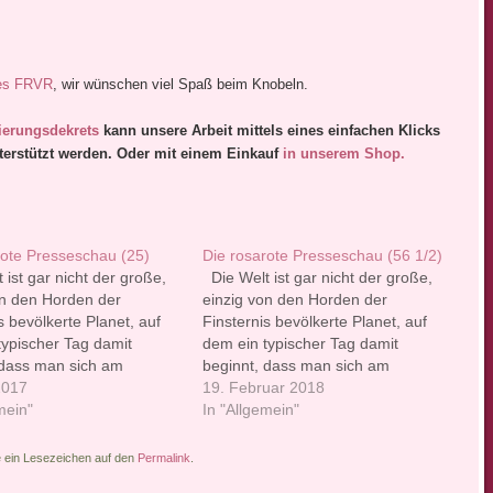
es FRVR
, wir wünschen viel Spaß beim Knobeln.
ierungsdekrets
kann unsere Arbeit mittels eines einfachen Klicks
terstützt werden. Oder mit einem Einkauf
in unserem Shop.
rote Presseschau (25)
Die rosarote Presseschau (56 1/2)
ist gar nicht der große,
Die Welt ist gar nicht der große,
on den Horden der
einzig von den Horden der
s bevölkerte Planet, auf
Finsternis bevölkerte Planet, auf
typischer Tag damit
dem ein typischer Tag damit
 dass man sich am
beginnt, dass man sich am
gleich wieder die Decke
2017
liebsten gleich wieder die Decke
19. Februar 2018
 Kopf ziehen würde.
mein"
über den Kopf ziehen würde.
In "Allgemein"
nicht. Warum nicht,
Wirklich nicht. Warum nicht,
wir in unserer Rubrik mit
erklären wir in unserer Rubrik mit
e ein Lesezeichen auf den
Permalink
.
ten, die die…
Nachrichten, die die…