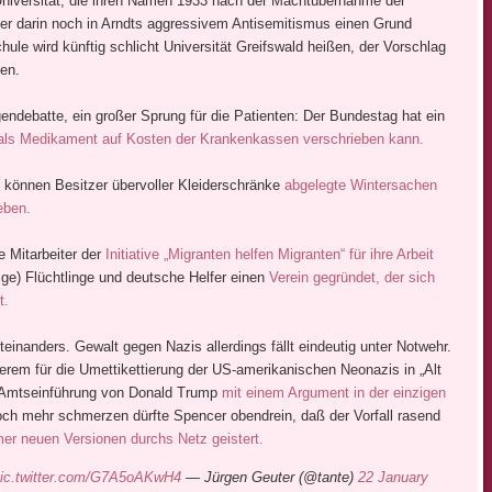
niversität, die ihren Namen 1933 nach der Machtübernahme der
eder darin noch in Arndts aggressivem Antisemitismus einen Grund
le wird künftig schlicht Universität Greifswald heißen, der Vorschlag
tzen.
endebatte, ein großer Sprung für die Patienten: Der Bundestag hat ein
als Medikament auf Kosten der Krankenkassen verschrieben kann.
t können Besitzer übervoller Kleiderschränke
abgelegte Wintersachen
eben.
 Mitarbeiter der
Initiative „Migranten helfen Migranten“ für ihre Arbeit
e) Flüchtlinge und deutsche Helfer einen
Verein gegründet, der sich
t.
teinanders. Gewalt gegen Nazis allerdings fällt eindeutig unter Notwehr.
erem für die Umettikettierung der US-amerikanischen Neonazis in „Alt
r Amtseinführung von Donald Trump
mit einem Argument in der einzigen
ch mehr schmerzen dürfte Spencer obendrein, daß der Vorfall rasend
mer neuen Versionen durchs Netz geistert.
ic.twitter.com/G7A5oAKwH4
— Jürgen Geuter (@tante)
22 January