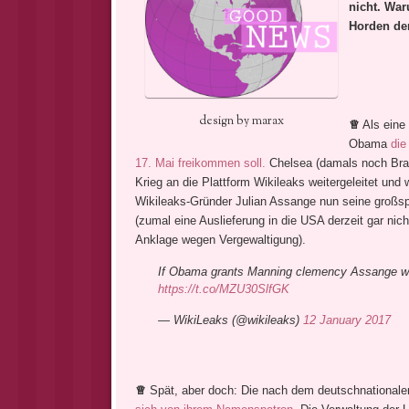
nicht. War
Horden der
design by marax
♕
Als eine
Obama
die
17. Mai freikommen soll.
Chelsea (damals noch Bra
Krieg an die Plattform Wikileaks weitergeleitet und
Wikileaks-Gründer Julian Assange nun seine großspu
(zumal eine Auslieferung in die USA derzeit gar ni
Anklage wegen Vergewaltigung).
If Obama grants Manning clemency Assange will 
https://t.co/MZU30SlfGK
— WikiLeaks (@wikileaks)
12 January 2017
♕
Spät, aber doch: Die nach dem deutschnationalen