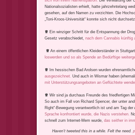
sich von ihrem Namenspatron.
Die Verwaltung der U
Nationalsozialisten erhielt, hatte jahrzehntelang w
gesehen, auf den Namen zu verzichten. Die Hochschu
„Toni-Kroos-Universität“ konnte sich nicht durchse
♕
Ein winziger Schritt für die Entspannung der Drog
Gesetz verabschiedet,
nach dem Cannabis künftig 
♕
An einem öffentlichen Kleiderständer in Stuttgar
loswerden und so als Spende an Bedürftige weiterg
♕
Im hessischen Bad Arolsen wurden ehrenamtliche
ausgezeichnet.
Und auch in Wismar haben (ehemalig
mit Unterstützungsangeboten an Geflüchtete wende
♕
Wir sind ja durchaus Freunde des friedfertigen Mi
So auch im Fall von Richard Spencer, der unter and
Right“-Bewegung verantwortlich ist und am Tag de
Sprache konfrontiert wurde, die Nazis verstehen.
No
schnell zum Internet-Mem wurde,
das seither in im
Haven’t tweeted this in a while. Felt the need.
p