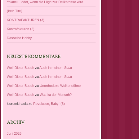
Yalancı – oder, wenn die Lüge zur Delikatesse wird
(kein Titel)
KONTRAFAKTUREN (3)
Kontrafakturen (2)
Dasselbe Hobby
NEUESTE KOMMENTARE
Wolf-Dieter Busch
zu
Auch in meinem Staat
Wolf-Dieter Busch
zu
Auch in meinem Staat
Wolf-Dieter Busch
zu
Unorthodoxe Wolkensöhne
Wolf-Dieter Busch
zu
Was ist der Mensch?
lusrumichaela
zu
Revolution, Baby! (6)
ARCHIV
Juni 2026