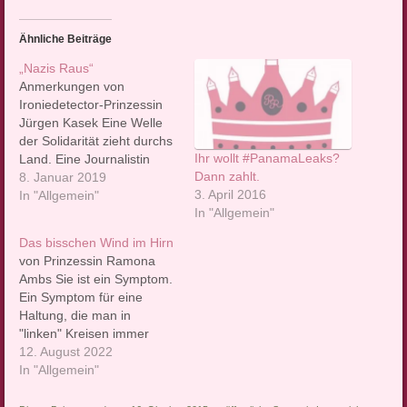
Ähnliche Beiträge
„Nazis Raus“
Anmerkungen von
Ironiedetector-Prinzessin
Jürgen Kasek Eine Welle
der Solidarität zieht durchs
Ihr wollt #PanamaLeaks?
Land. Eine Journalistin
Dann zahlt.
twittert "Nazis Raus" und
8. Januar 2019
3. April 2016
auf eine offensichtliche
In "Allgemein"
In "Allgemein"
Fangfrage, nämlich der,
wer denn diese Nazis
Das bisschen Wind im Hirn
seien, antwortete sie kurz
von Prinzessin Ramona
und keck und eindeutig
Ambs Sie ist ein Symptom.
ironisch: "Alle, die nicht die
Ein Symptom für eine
Grünen wählen." Was folgt
Haltung, die man in
ist der erwartbare
"linken" Kreisen immer
Shitstorm jener,…
wieder antrifft. Julia
12. August 2022
Neumann hat in Dortmund
In "Allgemein"
Journalistik und in
Marokko Gender Studies &