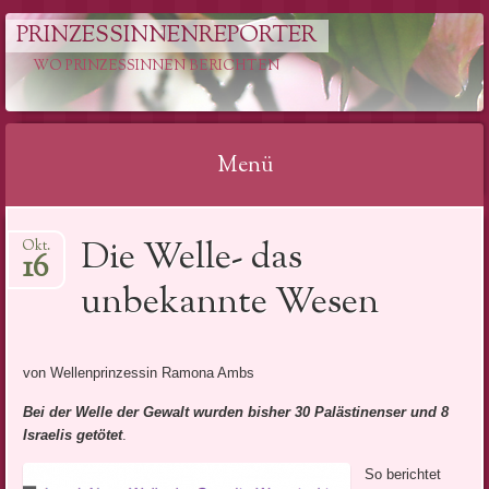
PRINZESSINNENREPORTER
WO PRINZESSINNEN BERICHTEN
Menü
Springe
Die Welle- das
Okt.
zum
16
Inhalt
unbekannte Wesen
von Wellenprinzessin Ramona Ambs
Bei der Welle der Gewalt wurden bisher 30 Palästinenser und 8
Israelis getötet
.
So berichtet