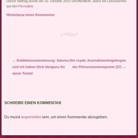
Dieser Beitrag wurde am 16. Oktober 2015 veröffentlicht. Setze ein Lesezeichen
Internationale
auf den
Permalink
.
Beziehungen studiert. Das
Hinterlasse einen Kommentar
ist schon mal per se woke
und ungeheuer hipp. Sie
hat einen Master…
Artikel-Navigation
←
Kollektionserweiterung: Adorno
Der royale Journalistenfragebogen
und ich halten Dich übrigens für
der Prinzessinnenreporter (27)
→
einen Trottel
SCHREIBE EINEN KOMMENTAR
Du musst
angemeldet
sein, um einen Kommentar abzugeben.