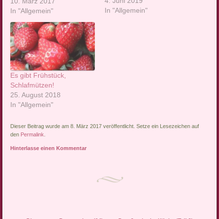
4. Juni 2019
frauenfeindlichen Witzes?
10. März 2017
In "Allgemein"
In Teilen Afrikas ist es
In "Allgemein"
aufgrund des mangelndes
Platzes noch bis heute
üblich, seine Küche im Hof
zu haben, aber darum
geht es hier nicht.…
Es gibt Frühstück,
Schlafmützen!
25. August 2018
In "Allgemein"
Dieser Beitrag wurde am 8. März 2017 veröffentlicht. Setze ein Lesezeichen auf
den
Permalink
.
Hinterlasse einen Kommentar