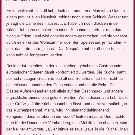
Es ist vielleicht nicht üblich, doch es kommt vor. Man ist zu Gast in
einem provinziellen Haushalt, erbittet noch einen Schluck Wasser und
je sagt die Dame des Hauses: „Ja, habe ich noch draußen in der
Küche. Ich gehe es holen.“ In dieser Situation hinterfragt man das
nicht; auf dem Land wird ohnehin anders gesprochen und sie verlässt
durch eine Tür das Wohnzimmer oder den Speisesaal, je nachdem –
geht damit de facto „hinaus“. Das Gespräch mit der übrigen Familie
kann nahtlos fortgesetzt werden.
Denkbar ist überdies, in der klassischen, gehobenen Gastronomie
europäischer Staaten damit konfrontiert zu werden. Die Küche, samt
des schmutzigen Geschirrs und all des Schuftens, ist hier nicht nur
geschlossen, sondern den Gang entlang und um die Ecke. Des
Gastes Aufmerksamkeit soll allein auf den Geschmack und andere
erquickliche Sinnesreize gelenkt werden. Wenn dieser also Lob, Dank
oder Grüße „an“ die Küche ausrichten lässt, und damit vermutlich „an
das Küchenpersonal“ meint, wird ihn niemand dahingehend
korrigieren, dass es aber „in die Küche“ heißen müsste. Und möchte
man für die Dauer einer Verabredung, sein Mobiltelefon abgeben, wird
der Kellner antworten, „ja“, er bringe es raus, „raus in die Küche“. Man