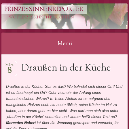
PRINZESSINNENREPORTER
WO PRINZESSINNEN BERICHTEN
Menü
Springe
Draußen in der Küche
März
zum
8
Inhalt
Draußen in der Küche. Gibt es das? Wo befindet sich dieser Ort? Und
ist es überhaupt ein Ort? Oder vielmehr der Anfang eines
frauenfeindlichen Witzes? In Teilen Afrikas ist es aufgrund des
mangelndes Platzes noch bis heute üblich, seine Küche im Hof zu
haben, aber darum geht es hier nicht. Was darf man sich also unter
„draußen in der Küche“ vorstellen und warum heißt dieser Text so?
Mercedes Nabert
ist über die Wendung gestolpert und versucht, ihr
auf die Spur zu kommen.