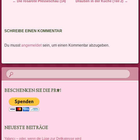
Artikel-Navigation
←
Die rosarote Presseschau (14)
Draußen in der Küche (Teil 2)
→
SCHREIBE EINEN KOMMENTAR
Du musst
angemeldet
sein, um einen Kommentar abzugeben.
BESCHENKEN SIE DIE PR♕!
NEUESTE BEITRÄGE
Yalancı – oder, wenn die Lüge zur Delikatesse wird