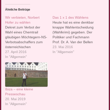
Ähnliche Beiträge
Wir verbieten, Norbert
Das 1 x 1 des Wählens
Hofer zu wählen
Heute hat es eine denkbar
Dekret zum Verbot der
knappe Wahlentscheidung
Wahl eines Chemtrail
(Wahlkrimi) gegeben. Der
gläubigen Möchtegern-NS-
Politiker und Fachmann
Verbotsabschaffers zum
Prof. Dr. A. Van der Bellen
österreichischen
hat den Sieg gegen den
23. Mai 2016
Bundespräsidenten. Von
27. April 2016
Rechtspopulisten Jan
In "Allgemein"
unserer Ösi-
In "Allgemein"
Hofer davongetragen. Das
Gastprinzessin Bernhard
alles hat sich in Österreich
Torsch. An unsere Völker!
abgespielt, einem
Wir sind betrübt. In
Zwergstaat in der Nähe
Österreich hat der FPÖ-
von Italien. Die dortige
Politiker Norbert Hofer
Wahl hat jedoch einen
gute Chancen, am 22. Mai
nicht zu…
Ibiza – eine kleine
zum Bundespräsidenten
Presseschau
gewählt zu werden und in
20. Mai 2019
die Hofburg einzuziehen.
In "Allgemein"
In die Hofburg! Wir