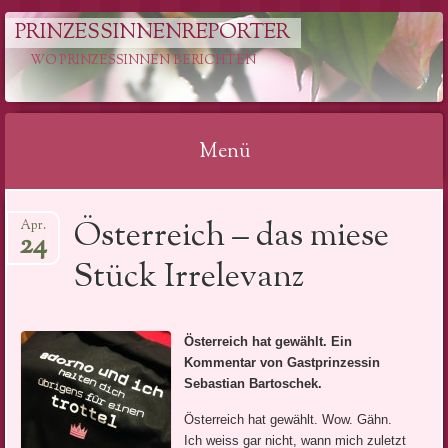
PRINZESSINNENREPORTER
WO PRINZESSINNEN BERICHTEN
Menü
Springe
Österreich – das miese
Apr.
zum
24
Inhalt
Stück Irrelevanz
Österreich hat gewählt. Ein
Kommentar von Gastprinzessin
Sebastian Bartoschek.
Österreich hat gewählt. Wow. Gähn.
Ich weiss gar nicht, wann mich zuletzt