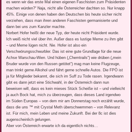
es wenn wir das erste Mal einen eigenen Faschisten zum Präsidenten
machen würden?“ Naja, nicht alle Österreicher dachten so. Nur knapp
45%. Einige von denen haben den Deutschen bis heute sicher nicht
verziehen, dass man ihren anderen Faschisten germanisierte und
dann bei uns zum Kanzler machte.
Norbert Hofer heißt der neue Typ, der heute nicht Präsident wurde.
Ich weiß nicht viel über ihn. Außer dass es lustige Meme zu ihm gibt
– und Meme lügen nicht. Nie. Hofer ist also ein
Verschwörungsschwurbler. Das ist eine gute Grundlage für die neue
Achse Warschau-Wien. Und hüben („Chemtrails“) wie drüben („mein
Bruder wurde von den Russen getötet“) mag man keine Flugzeuge,
man trinkt gerne Alkohol und fährt gerne schnelle Autos. Die FPÖ ist
ja für Mitglieder bekannt, die sich im Suff zu Tode rasen. Irgendwann
gibt es dann jetzt eine Stichwahl, in der Österreich dann nun
beweisen will, dass es kein mieses Stück Scheiße ist – und vielleicht
ja auch Bock hat, mich zu überzeugen, dass dieses Land irgendwo
im Süden Europas – von dem mir am Donnerstag noch erzählt wurde,
dass die uns ™ mit Crystal Meth überschwemmen – von Relevanz
ist. Für mich, mein Leben und meine Zukunft. Bei der 8c ist dies
augenscheinlich gelungen.
Aber von Österreich erwarte ich da eigentlich nichts…