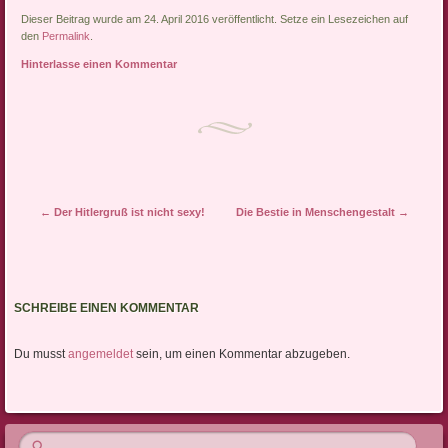
finden…
Dieser Beitrag wurde am 24. April 2016 veröffentlicht. Setze ein Lesezeichen auf
den
Permalink
.
Hinterlasse einen Kommentar
Artikel-Navigation
←
Der Hitlergruß ist nicht sexy!
Die Bestie in Menschengestalt
→
SCHREIBE EINEN KOMMENTAR
Du musst
angemeldet
sein, um einen Kommentar abzugeben.