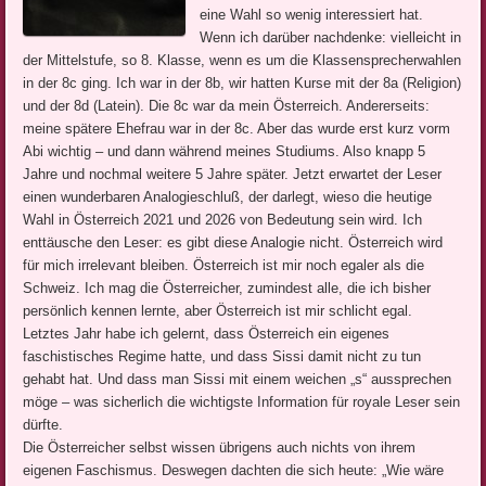
eine Wahl so wenig interessiert hat.
Wenn ich darüber nachdenke: vielleicht in
der Mittelstufe, so 8. Klasse, wenn es um die Klassensprecherwahlen
in der 8c ging. Ich war in der 8b, wir hatten Kurse mit der 8a (Religion)
und der 8d (Latein). Die 8c war da mein Österreich. Andererseits:
meine spätere Ehefrau war in der 8c. Aber das wurde erst kurz vorm
Abi wichtig – und dann während meines Studiums. Also knapp 5
Jahre und nochmal weitere 5 Jahre später. Jetzt erwartet der Leser
einen wunderbaren Analogieschluß, der darlegt, wieso die heutige
Wahl in Österreich 2021 und 2026 von Bedeutung sein wird. Ich
enttäusche den Leser: es gibt diese Analogie nicht. Österreich wird
für mich irrelevant bleiben. Österreich ist mir noch egaler als die
Schweiz. Ich mag die Österreicher, zumindest alle, die ich bisher
persönlich kennen lernte, aber Österreich ist mir schlicht egal.
Letztes Jahr habe ich gelernt, dass Österreich ein eigenes
faschistisches Regime hatte, und dass Sissi damit nicht zu tun
gehabt hat. Und dass man Sissi mit einem weichen „s“ aussprechen
möge – was sicherlich die wichtigste Information für royale Leser sein
dürfte.
Die Österreicher selbst wissen übrigens auch nichts von ihrem
eigenen Faschismus. Deswegen dachten die sich heute: „Wie wäre