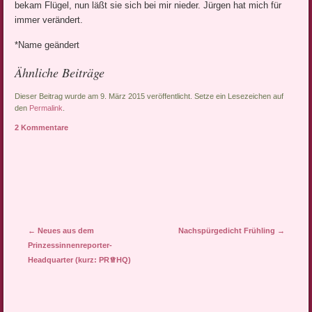
bekam Flügel, nun läßt sie sich bei mir nieder. Jürgen hat mich für
immer verändert.
*Name geändert
Ähnliche Beiträge
Dieser Beitrag wurde am 9. März 2015 veröffentlicht. Setze ein Lesezeichen auf
den
Permalink
.
2 Kommentare
Artikel-Navigation
←
Neues aus dem
Nachspürgedicht Frühling
→
Prinzessinnenreporter-
Headquarter (kurz: PR♕HQ)