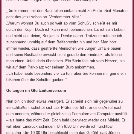
„Die kommen mit den Baustellen einfach nicht zu Potte. Seit Monaten
geht das jetzt schon so. Verdammter Mist.“
„Warum wohnst Du auch so weit ab vom Schuß“, schießt es mir
durch den Kopf. Doch ich kann mich beherrschen. Es ist sein Leben
und nicht das deine, Benjamin. Denke daran. Trotzdem rutsche ich
zunehmend unruhig auf dem Beifahrersitz hin und her. Man hört
immer wieder, dass gestreßte Menschen wie Jürgen Unfälle bauen
und seine Rostlaube erweckt nicht gerade den Eindruck, als könne
man einen Unfall darin überleben. Ein Stein fällt mir vom Herzen, als
wir auf dem Parkplatz vor seinem Büro ankommen.
„Ich habe heute besonders viel zu tun, aber Sie können mir gerne ein
bißchen über die Schulter gucken.“
Gefangen im Gleitzeituniversum
Nun bin ich doch etwas verärgert. Er scheint sich mir gegenüber zu
verschließen, schottet sich ab. Prätentiös führt er einen Anruf nach
dem anderen, während er gleichzeitig Formulare am Computer ausfüllt
– als hätte das nicht Zeit. Doch bald überwiegt wieder das Mitleid. Er
will eben Eindruck schinden. Um 9:30 Uhr werde ich furchtbar
schläfrig. Um 10:00 Uhr beschleicht mich das Gefühl, daß Jürgen