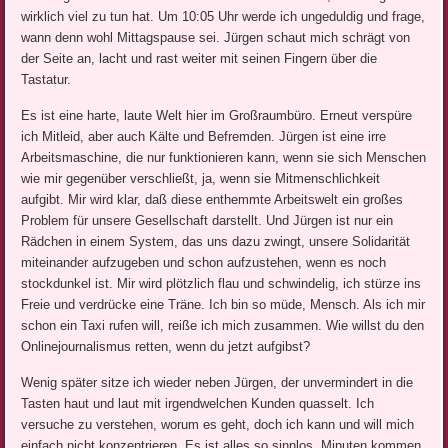
wirklich viel zu tun hat. Um 10:05 Uhr werde ich ungeduldig und frage,
wann denn wohl Mittagspause sei. Jürgen schaut mich schrägt von
der Seite an, lacht und rast weiter mit seinen Fingern über die
Tastatur.
Es ist eine harte, laute Welt hier im Großraumbüro. Erneut verspüre
ich Mitleid, aber auch Kälte und Befremden. Jürgen ist eine irre
Arbeitsmaschine, die nur funktionieren kann, wenn sie sich Menschen
wie mir gegenüber verschließt, ja, wenn sie Mitmenschlichkeit
aufgibt. Mir wird klar, daß diese enthemmte Arbeitswelt ein großes
Problem für unsere Gesellschaft darstellt. Und Jürgen ist nur ein
Rädchen in einem System, das uns dazu zwingt, unsere Solidarität
miteinander aufzugeben und schon aufzustehen, wenn es noch
stockdunkel ist. Mir wird plötzlich flau und schwindelig, ich stürze ins
Freie und verdrücke eine Träne. Ich bin so müde, Mensch. Als ich mir
schon ein Taxi rufen will, reiße ich mich zusammen. Wie willst du den
Onlinejournalismus retten, wenn du jetzt aufgibst?
Wenig später sitze ich wieder neben Jürgen, der unvermindert in die
Tasten haut und laut mit irgendwelchen Kunden quasselt. Ich
versuche zu verstehen, worum es geht, doch ich kann und will mich
einfach nicht konzentrieren. Es ist alles so sinnlos. Minuten kommen