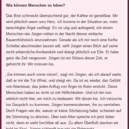
Wie können Menschen so leben?
Das Brot schmeckt überraschend gut, der Kaffee ist genießbar. Mir
wird plötzlich warm ums Herz, ich komme in der Situation an, mein
berechtigter Ärger verfliegt. Es ist urig und aufregend, mit einem
Menschen wie Jürgen mitten in der Nacht dieses einfache
Bauernfrühstück einzunehmen. Gerade als ich mir noch eine fünfte
Scheibe abschneiden lassen will, wirft Jürgen einen Blick auf seine
recht erbärmliche Armbanduhr und drängt plötzlich zur Eile. Er habe
ganz die Zeit vergessen. Jürgen ist ein Sklave dieser Zeit, er
gehorcht ihr. Wir müssen los.
„Sie können auch vorne sitzen“, sagt mir Jürgen, als ich darauf warte,
daß er mir die Tür öffnet, und steigt ein. Da ist es wieder, das Gefühl
von Abenteuer, das jeden Anflug von Ärger im Keim erstickt. Diese
Menschen haben es nicht so mit Höflichkeiten. Und ich bin nun
wirklich nicht hier, um mich zu bedauern. Wir düsen los. Ich versuche
ins Gespräch zu kommen, Jürgen kennenzulernen, ihn zu verstehen.
Doch Fragen wie die, warum er keine Sitzheizung habe, scheinen auf
die Stimmung zu drücken. Über sein Alter spreche ich jetzt lieber
nicht, denn er sieht furchtbar alt aus. Zu allem Überfluß stecken wir
bald im Stau. Jürgen schimpft nun wie ein Rohrspatz.