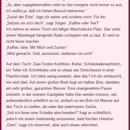
„Ja, aber zugegebermaßen sieht es hier morgens nicht immer so aus,
ich wußte ja, daß ich hohen Besuch bekomme.“
„Zuviel der Ehre“, lüge ich weiter und schäme mich. Für ihn.
„Setzen sie sich doch“, sagt Jürgen. „Kaffee oder Tee?“
Ich nehme an einem Tisch mit billiger Wachsdecke Platz. Das unter
einem Wandregal hängende Radio scheppert viel zu laut. Er wird es
nicht leiser machen.
„Kaffee, bitte. Mit Milch und Zucker.“
„Wird gemacht. Und, ansonsten, bedienen sie sich!“
Auf dem Tisch: Zwei Sorten Konfitüre, Butter, Schokoladenaufstrich,
ein Teller mit Schnittkäse und so etwas wie Streichwurst in einer
Plastikschale. Ich hatte wenig erwartet, aber das? Ich bin enttäuscht,
mir wird übel. Auf einem großen Brett liegt ein halbes Brot, daneben
ein sehr großes, gezacktes Messer. Eine unangenehme Pause
entsteht, in der meinem Gastgeber hätte klar werden müssen, wie
außerordentlich unhöflich es ist, einfach so ein Brot mit Messer auf
den Tisch zu stellen, als wäre das jedermanns Sache.
„Soll ich ihnen eine Scheibe abschneiden?“ fragt er schließlich,
jedoch mit einem merkwürdig amüsierten, bald frechen Unterton.
„Gern“, sage ich reserviert, aber auch etwas erleichtert.