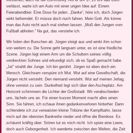
verlässt, warte ich am Auto mit einer urigen Idee auf: Einem
Feierabendbier. Eine Dose für jeden. „Danke“, höre ich, doch Jürgen
wirkt befremdet. Er müsse doch noch fahren. Mein Gott. Als könne
man das Auto nicht auch mal stehen lassen. „Muß den Jungen vom
Fußball abholen.“ Na gut, das verstehe ich.
Wir holen den Burschen ab. Jürgen steigt aus und winkt ihm schon
von weitem zu. Die Sonne geht langsam unter, es ist eine friedliche
Szene. Jürgen legt einem Arm um die Schultern seines völlig
verdreckten Sohnes und erkundigt sich, ob es Spaß gemacht habe.
„Ja!“ strahlt der Junge. Ich bin gerührt. Jürgen ist eben doch ein
Mensch. Gleichsam verspüre ich Wut. Wut auf eine Gesellschaft, die
Jürgen nicht versteht. Den niemand versteht. Wut auf meinen Jetlag,
ohne verreist zu sein. Dunkelheit legt sich über den Ascheplatz. Am
Horizont schimmern die Lichter der Großstadt. Wir verabschieden
uns, lächeln uns an. Für einen kurzen Moment macht alles einen
Sinn. Sie fahren, ich schaue ihnen gedankenverloren hinterher. Dann
schlendete ich zur verwaisten kleine Tribüne der Kampfbahn, lasse
mich auf der obersten Bankreihe nieder und öffne die Bierdose. Es
schäumt kräftig über. Stören tut es mich nicht. Ich spüre eine Leere,
doch auch Geborgenheit. Ich wanderte zwischen den Welten, die Zeit