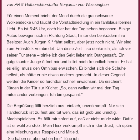
von PR♕-Hofberichterstatter Benjamin von Weissingherr
Für einen Moment bricht der Mond durch die grauschwarze
Wolkendecke und taucht die Vorstadtsiedlung in ein fahlblausilbernes
Licht. Es ist 6:45 Uhr, doch hier hat der Tag schon begonnen. Einige
Autos bewegen sich in Richtung Stadt, hinter den Lenkrädern ihre
Besitzer. Auch Jürgen K.* fährt selbst, aber jetzt noch nicht. Wir sind
zum Frühstück verabredet. Um diese Zeit – so denke ich, als ich vor
seiner Tür stehe – trinke ich den Sekt lieber mit Orangensaft. Ein
gutgelaunter Junge öffnet mir und bittet mich freundlich herein. Er hat
es eilig, muss den Omnibus erwischen. Er bindet sich die Schuhe
selbst, als hätte er nie etwas anderes gemacht. In dieser Gegend
werden die Kinder so furchtbar schnell erwachsen. Da erscheint
Jürgen in der Tür zur Küche: „So, dann wollen wir mal den Tag
miteinander verbringen. Ich bin gespannt.“
Die Begrüßung fällt herzlich aus, einfach, unverkrampft. Nur sein
Händedruck ist zu fest und tut weh, das ist grob und unnötig.
Machtspielchen. Es fällt mir sofort auf, daß er nicht müde wirkt. Dafür
ist er wohl zu stolz. Mein Herz verkrampft sich in der Brust, ich spüre
eine Mischung aus Respekt und Mitleid.
„Sie haben es aber schön hier“, lüge ich.