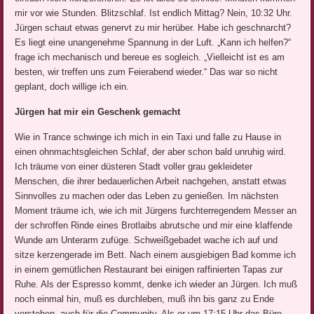
mir vor wie Stunden. Blitzschlaf. Ist endlich Mittag? Nein, 10:32 Uhr.
Jürgen schaut etwas genervt zu mir herüber. Habe ich geschnarcht?
Es liegt eine unangenehme Spannung in der Luft. „Kann ich helfen?“
frage ich mechanisch und bereue es sogleich. „Vielleicht ist es am
besten, wir treffen uns zum Feierabend wieder.“ Das war so nicht
geplant, doch willige ich ein.
Jürgen hat mir ein Geschenk gemacht
Wie in Trance schwinge ich mich in ein Taxi und falle zu Hause in
einen ohnmachtsgleichen Schlaf, der aber schon bald unruhig wird.
Ich träume von einer düsteren Stadt voller grau gekleideter
Menschen, die ihrer bedauerlichen Arbeit nachgehen, anstatt etwas
Sinnvolles zu machen oder das Leben zu genießen. Im nächsten
Moment träume ich, wie ich mit Jürgens furchterregendem Messer an
der schroffen Rinde eines Brotlaibs abrutsche und mir eine klaffende
Wunde am Unterarm zufüge. Schweißgebadet wache ich auf und
sitze kerzengerade im Bett. Nach einem ausgiebigen Bad komme ich
in einem gemütlichen Restaurant bei einigen raffinierten Tapas zur
Ruhe. Als der Espresso kommt, denke ich wieder an Jürgen. Ich muß
noch einmal hin, muß es durchleben, muß ihn bis ganz zu Ende
verstehen, auch für die Community. Als er um 17:15 Uhr das Büro