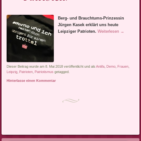
Berg- und Brauchtums-Prinzessin
Jürgen Kasek erklärt uns heute
Leipziger Patrioten.
Weiterlesen
→
Dieser Beitrag wurde am 8. Mai 2018 veröffentlicht und als
Antifa
,
Demo
,
Frauen
,
Leipzig
,
Patrioten
,
Patriotismus
getagged.
Hinterlasse einen Kommentar
Artikel-Navigation