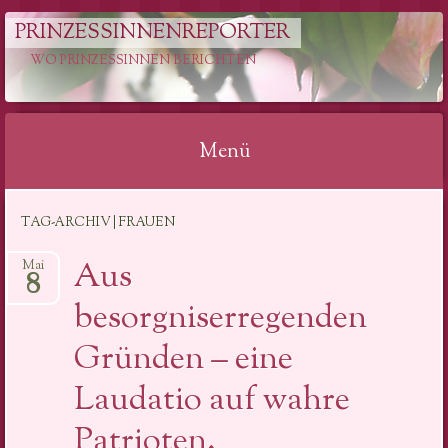
PRINZESSINNENREPORTER
WO PRINZESSINNEN BERICHTEN
Menü
Springe
TAG-ARCHIV | FRAUEN
zum
Inhalt
Aus
Mai
8
besorgniserregenden
Gründen – eine
Laudatio auf wahre
Patrioten.