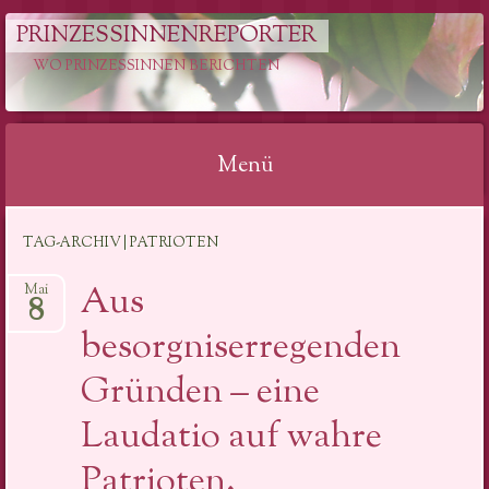
PRINZESSINNENREPORTER
WO PRINZESSINNEN BERICHTEN
Menü
Springe
TAG-ARCHIV | PATRIOTEN
zum
Inhalt
Aus
Mai
8
besorgniserregenden
Gründen – eine
Laudatio auf wahre
Patrioten.