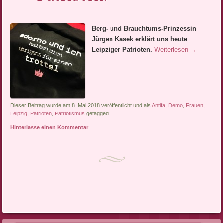
Berg- und Brauchtums-Prinzessin
Jürgen Kasek erklärt uns heute
Leipziger Patrioten.
Weiterlesen
→
Dieser Beitrag wurde am 8. Mai 2018 veröffentlicht und als
Antifa
,
Demo
,
Frauen
,
Leipzig
,
Patrioten
,
Patriotismus
getagged.
Hinterlasse einen Kommentar
Artikel-Navigation