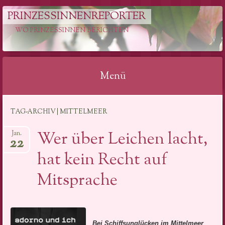
PRINZESSINNENREPORTER
WO PRINZESSINNEN BERICHTEN
Menü
Springe
TAG-ARCHIV | MITTELMEER
zum
Inhalt
Wer über Leichen lacht,
Jan.
22
hat kein Recht auf
Mitsprache
Bei Schiffsunglücken im Mittelmeer