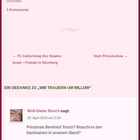
DER TIERE, der von
Permalink
.
seinem Bruder, auch ein
1 Kommentar
Löwe, Cecil genannt
wurde, ist kaltblütig und
aus reiner Mordlust
getötet…
Artikel-Navigation
←
70. Geburtstag des Staates
Statt Presseschau
→
Israel – Festakt in Nürnberg
EIN GEDANKE ZU „
WIR TRAUERN UM WILLOW
“
Wolf-Dieter Busch
sagt:
20. April 2018 um 2:54
Prinzessin Bernhard Torsch? Braucht es den
Nachnamen in unserem Stand?