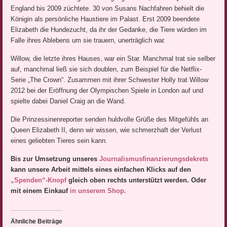
England bis 2009 züchtete. 30 von Susans Nachfahren behielt die
Königin als persönliche Haustiere im Palast. Erst 2009 beendete
Elizabeth die Hundezucht, da ihr der Gedanke, die Tiere würden im
Falle ihres Ablebens um sie trauern, unerträglich war.
Willow, die letzte ihres Hauses, war ein Star. Manchmal trat sie selber
auf, manchmal ließ sie sich doublen, zum Beispiel für die Netflix-
Serie „The Crown“. Zusammen mit ihrer Schwester Holly trat Willow
2012 bei der Eröffnung der Olympischen Spiele in London auf und
spielte dabei Daniel Craig an die Wand.
Die Prinzessinenreporter senden huldvolle Grüße des Mitgefühls an
Queen Elizabeth II, denn wir wissen, wie schmerzhaft der Verlust
eines geliebten Tieres sein kann.
Bis zur Umsetzung unseres
Journalismusfinanzierungsdek
rets
kann unsere Arbeit mittels eines einfachen Klicks auf den
„Spenden“-Knopf
gleich oben rechts unterstützt werden. Oder
mit einem Einkauf
in unserem Shop.
Ähnliche Beiträge