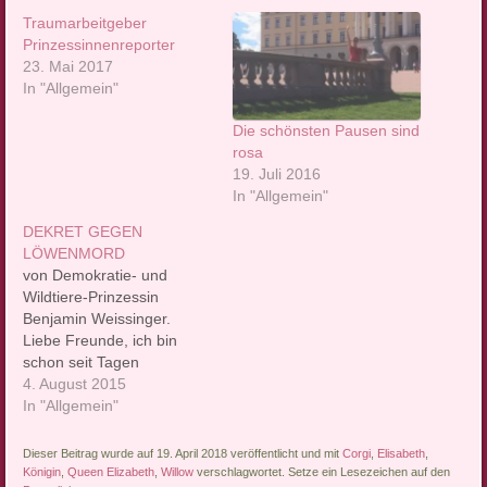
Traumarbeitgeber
Prinzessinnenreporter
23. Mai 2017
In "Allgemein"
Die schönsten Pausen sind
rosa
19. Juli 2016
In "Allgemein"
DEKRET GEGEN
LÖWENMORD
von Demokratie- und
Wildtiere-Prinzessin
Benjamin Weissinger.
Liebe Freunde, ich bin
schon seit Tagen
unheimlich aufgebracht
4. August 2015
und ruhelos, wie alle
In "Allgemein"
Säuger. Ja, das sind wir
nämlich. Und nicht bloß
Dieser Beitrag wurde auf 19. April 2018 veröffentlicht und mit
Corgi
,
Elisabeth
,
"Menschen". Der KÖNIG
Königin
,
Queen Elizabeth
,
Willow
verschlagwortet. Setze ein Lesezeichen auf den