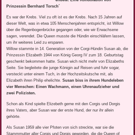
Prinzessin Bernhard Torsch´
Es war der Krebs. Viel zu oft ist es der Krebs. Nach 15 Jahren auf
dieser Welt, was in etwa 105 Menschenjahren entspricht, ist Willow
über die Regenbogenbrücke gegangen oder, wie wir Erwachsene
sagen, verendet. Die Queen musste die Hündin einschläfern lassen,
um ihr weiteres Leid zu ersparen.
Willow stammte in 14. Generation von der Corgi-Hündin Susan ab, die
Prinzessin Elizabeth 1944 von König Georg IV zum 18. Geburtstag
geschenkt bekommen hatte. Susan wich nicht mehr von Elizabeths
Seite. Sie begleitete die junge Königin auf Reisen und fuhr sogar,
versteckt unter einem Tuch, in der Hochzeitskutsche mit, als
Elizabeth ihren Philip ehelichte.
Susan biss in ihrem Hundeleben
vier Menschen: Einen Wachmann, einen Uhrenaufzieher und
zwei Polizisten.
Schon als Kind spielte Elizebeth gerne mit den Corgis und Dorgis
ihres Vaters, aber Susan war der erste Hund, der nur ihr allein
gehörte.
Als Susan 1959 alle vier Pfoten von sich streckte, war sie die
Stammmutter aller Corgis und Dorgis geworden, die die Queen of