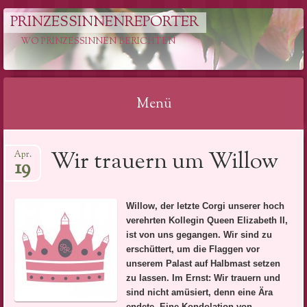
PRINZESSINNENREPORTER
WO PRINZESSINNEN BERICHTEN
Menü
Springe
Wir trauern um Willow
Apr.
zum
19
Inhalt
Willow, der letzte Corgi unserer hoch
verehrten Kollegin Queen Elizabeth II,
ist von uns gegangen. Wir sind zu
erschüttert, um die Flaggen vor
unserem Palast auf Halbmast setzen
zu lassen. Im Ernst: Wir trauern und
sind nicht amüsiert, denn eine Ära
endete. Eine Kondolation von