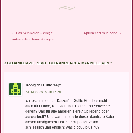
Artikel-Navigation
←
Das Semikolon – einige
Aprilscherzfreie Zone
→
notwendige Anmerkungen.
2 GEDANKEN ZU „
ZÉRO TOLÉRANCE POUR MARINE LE PEN!
“
König der Hüfte
sagt:
31. März 2016 um 18:25
Ich lese immer nur „Katzen“… Sollte Gleiches nicht
auch für Hunde, Rindviehcher, Pferde und Schweine
gelten? Und für alle anderen Tiere? Ob lebend oder
ausgestopft? Und warum musste dieser dämliche Kater
diesen unsäglichen Link hier mitposten? Und
schliesslich und endlich: Was gibt 88 plus 76?