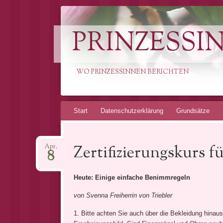
PRINZESSI
WO PRINZESSINNEN BERICHTEN
Springe
Start
Datenschutzerklärung
Grundsätze
zum
Inhalt
Zertifizierungskurs f
Apr.
8
Heute: Einige einfache Benimmregeln
von Svenna Freiherrin von Triebler
1. Bitte achten Sie auch über die Bekleidung hinaus 