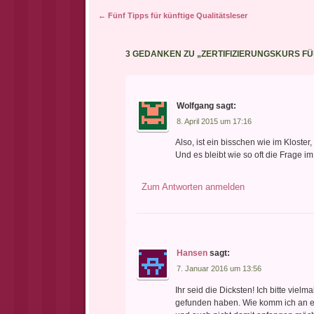
Artikel-Navigation
←
Fünf Tipps für künftige Qualitätsleser
3 GEDANKEN ZU „
ZERTIFIZIERUNGSKURS F
Wolfgang
sagt:
8. April 2015 um 17:16
Also, ist ein bisschen wie im Klost
Und es bleibt wie so oft die Frage i
Zum Antworten anmelden
Hansen
sagt:
7. Januar 2016 um 13:56
Ihr seid die Dicksten! Ich bitte viel
gefunden haben. Wie komm ich an ein