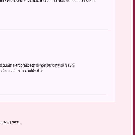
te? Bestechung vielleicht? Ich hab grad den gelben Knopf
 qualifiziert praktisch schon automatisch zum
essinnen danken huldvollst.
 abzugeben.