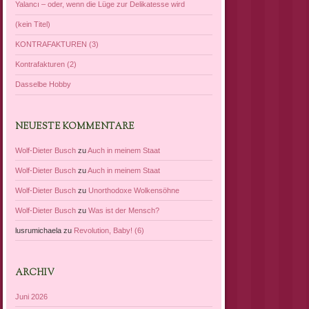
Yalancı – oder, wenn die Lüge zur Delikatesse wird
(kein Titel)
KONTRAFAKTUREN (3)
Kontrafakturen (2)
Dasselbe Hobby
NEUESTE KOMMENTARE
Wolf-Dieter Busch
zu
Auch in meinem Staat
Wolf-Dieter Busch
zu
Auch in meinem Staat
Wolf-Dieter Busch
zu
Unorthodoxe Wolkensöhne
Wolf-Dieter Busch
zu
Was ist der Mensch?
lusrumichaela
zu
Revolution, Baby! (6)
ARCHIV
Juni 2026