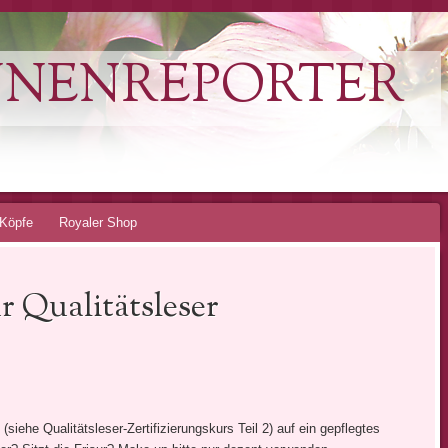
NNENREPORTER
Köpfe
Royaler Shop
ür Qualitätsleser
(siehe Qualitätsleser-Zertifizierungskurs Teil 2) auf ein gepflegtes