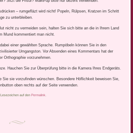
r? Sitzt die Frisur? Make-up bitte nur dezent verwenden.
sdrücken – rumgefläzt wird nicht! Popeln, Rülpsen, Kratzen im Schritt
e zu unterbleiben.
ut nicht zu vermeiden sein, halten Sie sich bitte an die in Ihrem Land
lem Mund kommentiert man nicht.
h dabei einer gewählten Sprache. Rumpöbeln können Sie in den
 zivilisierter Umgangston. Vor Absenden eines Kommentars hat der
der Orthographie vorzunehmen.
ze. Hauchen Sie zur Überprüfung bitte in die Kamera Ihres Endgeräts.
e Sie sie vorzufinden wünschen. Besondere Höflichkeit beweisen Sie,
button oben rechts auf der Seite verwenden.
in Lesezeichen auf den
Permalink
.