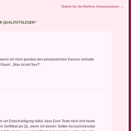
Dekret für die Berliner Sommersaison
→
ÜR QUALITÄTSLESER
“
er, wenn ich mich gemäss des prinzesslichen Kanons verhalte.
m Raum: „Was ist mit Sex?“
mals um Entschuldigung dafür, dass Eure Texte mich erst heute
 Zerfitikat als QL, wenn ich keinen Twitter-Account benutze