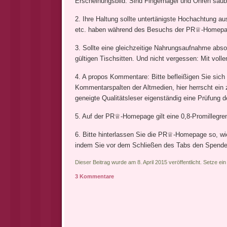
Erscheinungsbild. Sind Fingernägel und Ohren saube
2. Ihre Haltung sollte untertänigste Hochachtung au
etc. haben während des Besuchs der PR♕-Homepag
3. Sollte eine gleichzeitige Nahrungsaufnahme absol
gültigen Tischsitten. Und nicht vergessen: Mit vol
4. A propos Kommentare: Bitte befleißigen Sie sic
Kommentarspalten der Altmedien, hier herrscht ein
geneigte Qualitätsleser eigenständig eine Prüfung 
5. Auf der PR♕-Homepage gilt eine 0,8-Promillegren
6. Bitte hinterlassen Sie die PR♕-Homepage so, wi
indem Sie vor dem Schließen des Tabs den Spenden
Dieser Beitrag wurde am 8. April 2015 veröffentlicht. Setze e
3 Kommentare