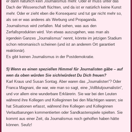
er dann natürlich kein Journalismus mehr. Oder er muss unter das
Dach der Wissenschaft flüchten, und da ist er natürlich keine Kunst
mehr. Oder er zieht eben die Konsequenz und tut gar nicht mehr so,
als sei er was anderes als Werbung und Propaganda.
Journalismus wird zerfallen. Mal sehen, was aus den
Zerfallsprodukten wird. Von etwas auszugehen, was man als
irgendein Ganzes „Journalismus“ nennt, könnte im jetzigen Stadium
schon retromanisch scheinen (und ist an anderem Ort garantiert
reaktionär).
Es gibt keinen Journalismus in der Postdemokratie.
5) Wenn es einen speziellen Himmel für Journalisten gäbe – auf
wen da oben würden Sie sich/würdest Du Dich freuen?
Karl Kraus und Susan Sontag. Aber waren das „Journalisten“? Oder
Franca Magnani, die war, wie man so sagt, eine „Vollblutjournalistin“,
und vor allem eine wunderbare Erklärerin. Sie war bei den Leuten
während ihre Kollegen und Kolleginnen bei den Mächtigen waren; sie
hat Situationen erfasst, während ihre Kollegen und Kolleginnen
Verlautbarungen kommentierten oder Sandkastenspiele spielten. Sie
kommt aus einer Zeit, da Journalismus noch geholfen haben hätte
können. Seufz!