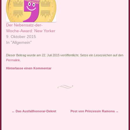
Regierung kann sich
findet sich hier. Und hier ist
derzeit vor Nettigkeiten
der (vorläufige, bis wir
aus Europa kaum retten.
einen richtigen haben)
Während zwischen Brüssel
Nebensatz-Award:
Der Nebensatz-der-
und Ankara gute Stimmung
Woche-Award: New Yorker
herrscht, ziehen woanders
9. Oktober 2015
dunkle Wolken auf. Von…
In "Allgemein"
Dieser Beitrag wurde am 22. Juli 2015 veröffentlicht. Setze ein Lesezeichen auf den
Permalink
.
Hinterlasse einen Kommentar
Artikel-Navigation
←
Das Ausfallhonorar-Dekret
Post von Prinzessin Ramona
→