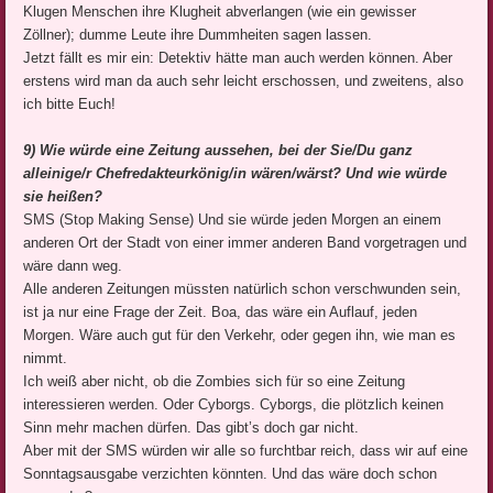
Klugen Menschen ihre Klugheit abverlangen (wie ein gewisser
Zöllner); dumme Leute ihre Dummheiten sagen lassen.
Jetzt fällt es mir ein: Detektiv hätte man auch werden können. Aber
erstens wird man da auch sehr leicht erschossen, und zweitens, also
ich bitte Euch!
9) Wie würde eine Zeitung aussehen, bei der Sie/Du ganz
alleinige/r Chefredakteurkönig/in wären/wärst? Und wie würde
sie heißen?
SMS (Stop Making Sense) Und sie würde jeden Morgen an einem
anderen Ort der Stadt von einer immer anderen Band vorgetragen und
wäre dann weg.
Alle anderen Zeitungen müssten natürlich schon verschwunden sein,
ist ja nur eine Frage der Zeit.
Boa, das wäre ein Auflauf, jeden
Morgen. Wäre auch gut für den Verkehr, oder gegen ihn, wie man es
nimmt.
Ich weiß aber nicht, ob die Zombies sich für so eine Zeitung
interessieren werden. Oder Cyborgs. Cyborgs, die plötzlich keinen
Sinn mehr machen dürfen.
Das gibt’s doch gar nicht.
Aber mit der SMS würden wir alle so furchtbar reich, dass wir auf eine
Sonntagsausgabe verzichten könnten. Und das wäre doch schon