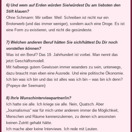
6) Und wem auf Erden würden Sie/würdest Du am liebsten den
Stift klauen?
Ohne Schmarrn: Mir selber. Weil: Schreiben ist nicht nur ein
Broterwerb (und das immer weniger), sondern auch eine Droge. Es ist
eine Form zu existieren, und nicht die gesündeste.
7) Welchen anderen Beruf hätten Sie sich/hättest Du Dir noch
vorstellen können?
Was ist ein Beruf? Das 19. Jahrhundert ist vorbei. Man nennt das
jetzt Geschäftsmodell.
Mit halbwegs gutem Gewissen immer woanders zu sein, unterwegs,
dazu braucht man eben eine Ausrede. Und eine politische Ökonomie.
Ich bin was ich bin und das ist alles was ich bin – was bin ich denn?
(Popeye der Seemann)
8) Ihr/e Wunschinterviewpartner/in?
Ich hatte sie alle. Ich kriege sie alle. Nein, Quatsch. Aber
„Journalismus“ war für mich unter anderem immer die Möglichkeit,
Menschen und Räume kennenzulernen, zu denen ich ansonsten
keinen Zutritt gehabt hätte.
Ich mache aber keine Interviews. Ich rede mit Leuten.