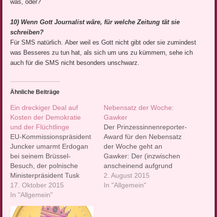
was, oder?
10) Wenn Gott Journalist wäre, für welche Zeitung tät sie
schreiben?
Für SMS natürlich.
Aber weil es Gott nicht gibt oder sie zumindest
was Besseres zu tun hat, als sich um uns zu kümmern, sehe ich
auch für die SMS nicht besonders unschwarz.
Ähnliche Beiträge
Ein dreckiger Deal auf
Nebensatz der Woche:
Kosten der Demokratie
Gawker
und der Flüchtlinge
Der Prinzessinnenreporter-
EU-Kommissionspräsident
Award für den Nebensatz
Juncker umarmt Erdogan
der Woche geht an
bei seinem Brüssel-
Gawker: Der (inzwischen
Besuch, der polnische
anscheinend aufgrund
Ministerpräsident Tusk
neuester
2. August 2015
nennt die Türkei „der beste
17. Oktober 2015
Verwandtschaftsentwicklungen
In "Allgemein"
Partner“ für die
In "Allgemein"
bei Löwens leider
Europäische Union – die
überholte) schönste
Türkei unter der AKP-
Nebensatz der Woche