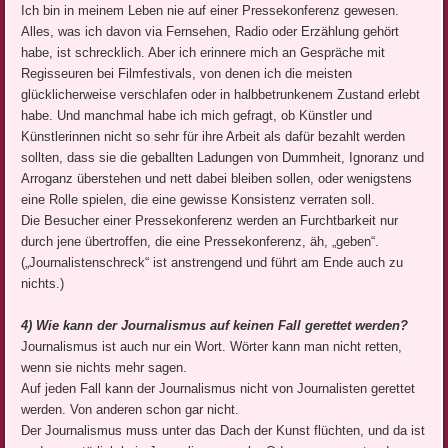
Ich bin in meinem Leben nie auf einer Pressekonferenz gewesen.
Alles, was ich davon via Fernsehen, Radio oder Erzählung gehört
habe, ist schrecklich. Aber ich erinnere mich an Gespräche mit
Regisseuren bei Filmfestivals, von denen ich die meisten
glücklicherweise verschlafen oder in halbbetrunkenem Zustand erlebt
habe. Und manchmal habe ich mich gefragt, ob Künstler und
Künstlerinnen nicht so sehr für ihre Arbeit als dafür bezahlt werden
sollten, dass sie die geballten Ladungen von Dummheit, Ignoranz und
Arroganz überstehen und nett dabei bleiben sollen, oder wenigstens
eine Rolle spielen, die eine gewisse Konsistenz verraten soll.
Die Besucher einer Pressekonferenz werden an Furchtbarkeit nur
durch jene übertroffen, die eine Pressekonferenz, äh, „geben“.
(„Journalistenschreck“ ist anstrengend und führt am Ende auch zu
nichts.)
4) Wie kann der Journalismus auf keinen Fall gerettet werden?
Journalismus ist auch nur ein Wort. Wörter kann man nicht retten,
wenn sie nichts mehr sagen.
Auf jeden Fall kann der Journalismus nicht von Journalisten gerettet
werden. Von anderen schon gar nicht.
Der Journalismus muss unter das Dach der Kunst flüchten, und da ist