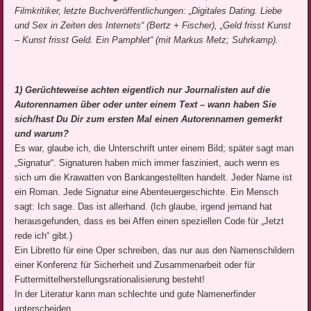
Filmkritiker, letzte Buchveröffentlichungen: „Digitales Dating. Liebe
und Sex in Zeiten des Internets“ (Bertz + Fischer), „Geld frisst Kunst
– Kunst frisst Geld. Ein Pamphlet“ (mit Markus Metz; Suhrkamp).
1) Gerüchteweise achten eigentlich nur Journalisten auf die
Autorennamen über oder unter einem Text – wann haben Sie
sich/hast Du Dir zum ersten Mal einen Autorennamen gemerkt
und warum?
Es war, glaube ich, die Unterschrift unter einem Bild; später sagt man
„Signatur“. Signaturen haben mich immer fasziniert, auch wenn es
sich um die Krawatten von Bankangestellten handelt. Jeder Name ist
ein Roman. Jede Signatur eine Abenteuergeschichte. Ein Mensch
sagt: Ich sage. Das ist allerhand. (Ich glaube, irgend jemand hat
herausgefunden, dass es bei Affen einen speziellen Code für „Jetzt
rede ich“ gibt.)
Ein Libretto für eine Oper schreiben, das nur aus den Namenschildern
einer Konferenz für Sicherheit und Zusammenarbeit oder für
Futtermittelherstellungsrationalisierung besteht!
In der Literatur kann man schlechte und gute Namenerfinder
unterscheiden.