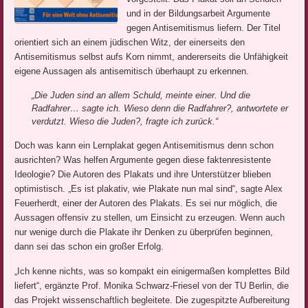
und in der Bildungsarbeit Argumente
gegen Antisemitismus liefern. Der Titel
orientiert sich an einem jüdischen Witz, der einerseits den
Antisemitismus selbst aufs Korn nimmt, andererseits die Unfähigkeit
eigene Aussagen als antisemitisch überhaupt zu erkennen.
„Die Juden sind an allem Schuld, meinte einer. Und die
Radfahrer… sagte ich. Wieso denn die Radfahrer?, antwortete er
verdutzt. Wieso die Juden?, fragte ich zurück.“
Doch was kann ein Lernplakat gegen Antisemitismus denn schon
ausrichten? Was helfen Argumente gegen diese faktenresistente
Ideologie? Die Autoren des Plakats und ihre Unterstützer blieben
optimistisch. „Es ist plakativ, wie Plakate nun mal sind“, sagte Alex
Feuerherdt, einer der Autoren des Plakats. Es sei nur möglich, die
Aussagen offensiv zu stellen, um Einsicht zu erzeugen. Wenn auch
nur wenige durch die Plakate ihr Denken zu überprüfen beginnen,
dann sei das schon ein großer Erfolg.
„Ich kenne nichts, was so kompakt ein einigermaßen komplettes Bild
liefert“, ergänzte Prof. Monika Schwarz-Friesel von der TU Berlin, die
das Projekt wissenschaftlich begleitete. Die zugespitzte Aufbereitung