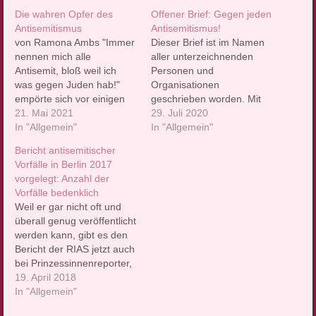
Die wahren Opfer des
Offener Brief: Gegen jeden
Antisemitismus
Antisemitismus!
von Ramona Ambs "Immer
Dieser Brief ist im Namen
nennen mich alle
aller unterzeichnenden
Antisemit, bloß weil ich
Personen und
was gegen Juden hab!"
Organisationen
empörte sich vor einigen
geschrieben worden. Mit
Jahren mal ein Leser bei
21. Mai 2021
zunehmender Sorge und
29. Juli 2020
mir. Was erstmal lustig
In "Allgemein"
Irritation beobachten wir
In "Allgemein"
klingt, ist eigentlich
eine seit Wochen laufende
Bericht antisemitischer
tragisch. Denn dieser
Kampagne gegen Dr. Felix
Vorfälle in Berlin 2017
Leser fühlte sich
Klein, Beauftragter der
vorgelegt: Anzahl der
tatsächlich völlig zu
Bundesregierung für
Vorfälle bedenklich
Unrecht als Antisemit
jüdisches Leben in
Weil er gar nicht oft und
gebrandmarkt. Er war
Deutschland und den
überall genug veröffentlicht
emotional tief betroffen.
Kampf gegen
werden kann, gibt es den
Antisemit…
Antisemitismus, der
Bericht der RIAS jetzt auch
wiederholt in
bei Prinzessinnenreporter,
ungerechtfertigter,
der letzten Bastion gegen
19. April 2018
ehrabschneidender und
die Horden der Finsternis,
In "Allgemein"
inakzeptabler Weise
zu lesen. Berlin
angegriffen…