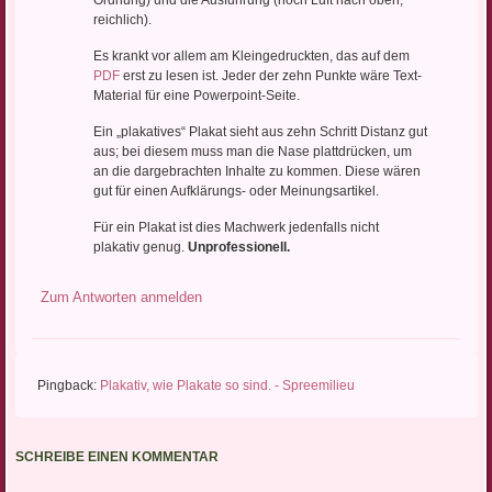
Ordnung) und die Ausführung (noch Luft nach oben,
reichlich).
Es krankt vor allem am Kleingedruckten, das auf dem
PDF
erst zu lesen ist. Jeder der zehn Punkte wäre Text-
Material für eine Powerpoint-Seite.
Ein „plakatives“ Plakat sieht aus zehn Schritt Distanz gut
aus; bei diesem muss man die Nase plattdrücken, um
an die dargebrachten Inhalte zu kommen. Diese wären
gut für einen Aufklärungs- oder Meinungsartikel.
Für ein Plakat ist dies Machwerk jedenfalls nicht
plakativ genug.
Unprofessionell.
Zum Antworten anmelden
Pingback:
Plakativ, wie Plakate so sind. - Spreemilieu
SCHREIBE EINEN KOMMENTAR