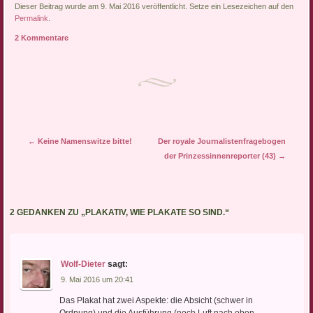
(18.04.2018) – Die
Dieser Beitrag wurde am 9. Mai 2016 veröffentlicht. Setze ein Lesezeichen auf den
Recherche- und
Permalink
.
Informationsstelle
2 Kommentare
Antisemitismus Berlin
(RIAS) legte am Mittwoch,
18. April 2018, ihren
Bericht antisemitischer…
Artikel-Navigation
←
Keine Namenswitze bitte!
Der royale Journalistenfragebogen
der Prinzessinnenreporter (43)
→
2 GEDANKEN ZU „
PLAKATIV, WIE PLAKATE SO SIND.
“
Wolf-Dieter
sagt:
9. Mai 2016 um 20:41
Das Plakat hat zwei Aspekte: die Absicht (schwer in