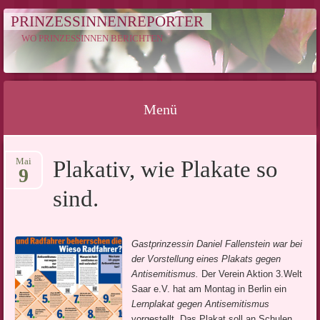
PRINZESSINNENREPORTER
WO PRINZESSINNEN BERICHTEN
Menü
Springe
Mai
Plakativ, wie Plakate so
zum
9
Inhalt
sind.
Gastprinzessin Daniel Fallenstein war bei
der Vorstellung eines Plakats gegen
Antisemitismus.
Der Verein Aktion 3.Welt
Saar e.V. hat am Montag in Berlin ein
Lernplakat gegen Antisemitismus
vorgestellt. Das Plakat soll an Schulen