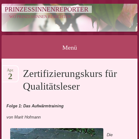
PRINZESSINNENREPORTER
WO PRINZESSINNEN BERICHTEN
Menü
Springe
Apr.
Zertifizierungskurs für
zum
2
Inhalt
Qualitätsleser
Folge 1: Das Aufwärmtraining
von Marit Hofmann
Die