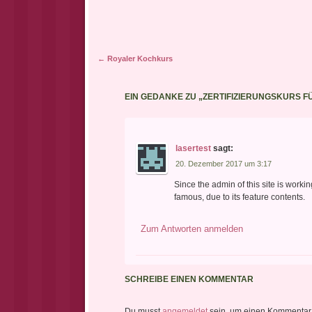
Artikel-Navigation
←
Royaler Kochkurs
EIN GEDANKE ZU „
ZERTIFIZIERUNGSKURS F
lasertest
sagt:
20. Dezember 2017 um 3:17
Since the admin of this site is working
famous, due to its feature contents.
Zum Antworten anmelden
SCHREIBE EINEN KOMMENTAR
Du musst
angemeldet
sein, um einen Kommentar