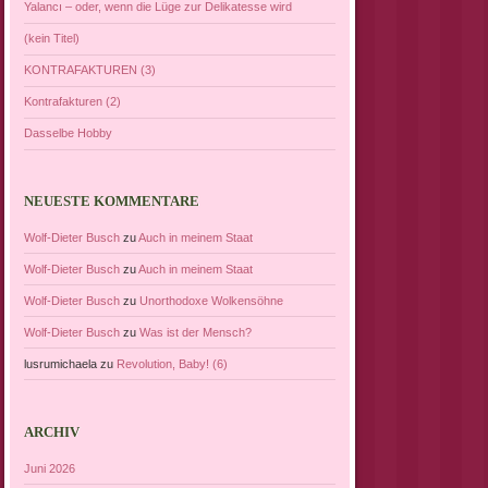
Yalancı – oder, wenn die Lüge zur Delikatesse wird
(kein Titel)
KONTRAFAKTUREN (3)
Kontrafakturen (2)
Dasselbe Hobby
NEUESTE KOMMENTARE
Wolf-Dieter Busch
zu
Auch in meinem Staat
Wolf-Dieter Busch
zu
Auch in meinem Staat
Wolf-Dieter Busch
zu
Unorthodoxe Wolkensöhne
Wolf-Dieter Busch
zu
Was ist der Mensch?
lusrumichaela
zu
Revolution, Baby! (6)
ARCHIV
Juni 2026