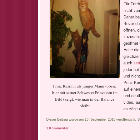
Für Tritt
nicht vom
Daher be
Bevor du
öffnen, o
zuzuschus
geöffnet
Halte di
gleichzei
auch
zert
jeder hat
und nicht
Prinz Ka
Prinz Kasimir als junger Mann (oben;
auf einen
hier mit seiner Schwester Prinzessin im
und deutl
Bild) zeigt, wie man in der Balance
video, a
bleibt
es zählt 
Dieser Beitrag wurde am 18. September 2015 veröffentlicht. 
1 Kommentar