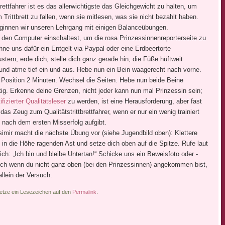
brettfahrer ist es das allerwichtigste das Gleichgewicht zu halten, um
 Trittbrett zu fallen, wenn sie mitlesen, was sie nicht bezahlt haben.
ginnen wir unseren Lehrgang mit einigen Balanceübungen.
 den Computer einschaltest, um die rosa Prinzessinnenreporterseite zu
hne uns dafür ein Entgelt via Paypal oder eine Erdbeertorte
tern, erde dich, stelle dich ganz gerade hin, die Füße hüftweit
 und atme tief ein und aus. Hebe nun ein Bein waagerecht nach vorne.
e Position 2 Minuten. Wechsel die Seiten. Hebe nun beide Beine
tig. Erkenne deine Grenzen, nicht jeder kann nun mal Prinzessin sein;
ifizierter Qualitätsleser
zu werden, ist eine Herausforderung, aber fast
 das Zeug zum Qualitätstrittbrettfahrer, wenn er nur ein wenig trainiert
 nach dem ersten Misserfolg aufgibt.
simir macht die nächste Übung vor (siehe Jugendbild oben): Klettere
 in die Höhe ragenden Ast und setze dich oben auf die Spitze. Rufe laut
ich: „Ich bin und bleibe Untertan!“ Schicke uns ein Beweisfoto oder -
uch wenn du nicht ganz oben (bei den Prinzessinnen) angekommen bist,
allein der Versuch.
Setze ein Lesezeichen auf den
Permalink
.