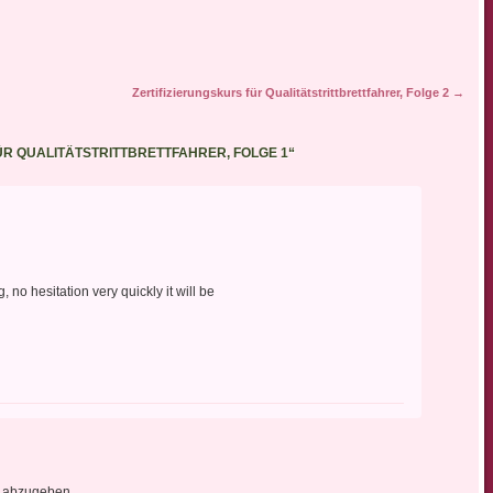
Zertifizierungskurs für Qualitätstrittbrettfahrer, Folge 2
→
ÜR QUALITÄTSTRITTBRETTFAHRER, FOLGE 1
“
, no hesitation very quickly it will be
 abzugeben.