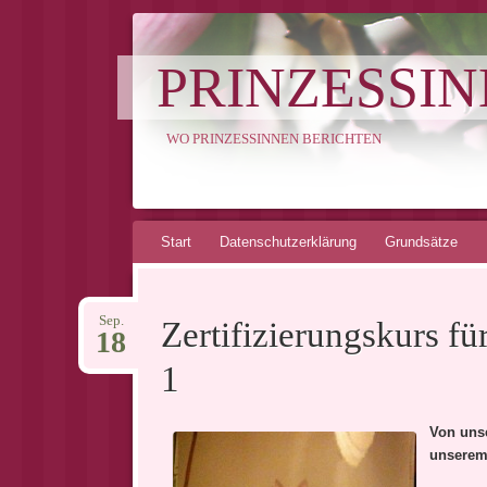
PRINZESSI
WO PRINZESSINNEN BERICHTEN
Springe
Start
Datenschutzerklärung
Grundsätze
zum
Inhalt
Sep.
Zertifizierungskurs für
18
1
Von unse
unserem 